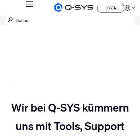
MENÜ
LOGIN
Q-
Sprache
LOGIN
SYS
SUCHE
Suche
Audio
QSYS.com (English)
Produkte
absenden
India (English)
Aktuelle
Homepage
Deutsch
Folie:
Español
3
Français
日本語
/
한국어
5
China (中文)
Slider
Wir bei Q-SYS kümmern
Slider
nach
uns mit Tools, Support