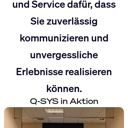
nach
Rechts
und Service dafür, dass
Sie zuverlässig
Links
bewegen
kommunizieren und
bewegen
unvergessliche
Erlebnisse realisieren
können.
Q-SYS in Aktion