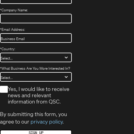
*
Company Name:
*
Email Address:
*
Country:
*
What Business Are You More Interested In?
*
Yes, I would like to receive
news and relevant
information from QSC.
By submitting this form, you
agree to our
privacy policy
.
SIGN UP