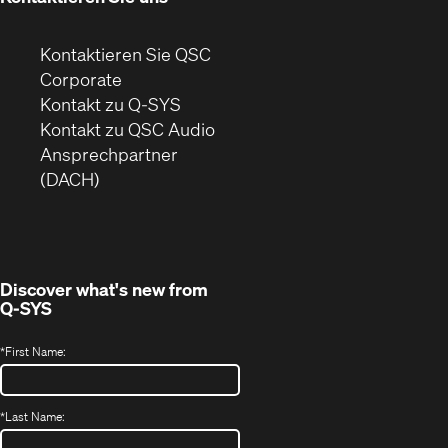
Kontaktieren Sie QSC
(Öffnet
Corporate
sich
Kontakt zu Q-SYS
in
(Öffnet
Kontakt zu QSC Audio
neuem
ein
Ansprechpartner
Fenster)
neues
(DACH)
Fenster)
Discover what's new from
Q-SYS
*
First Name:
*
Last Name: