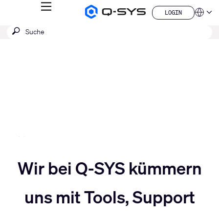
MENÜ
LOGIN
Q-
Sprache
LOGIN
SYS
SUCHE
Suche
Audio
QSYS.com (English)
Produkte
absenden
India (English)
Aktuelle
Homepage
Deutsch
Folie:
Español
3
Français
日本語
/
한국어
5
China (中文)
Slider
Wir bei Q-SYS kümmern
Slider
nach
uns mit Tools, Support