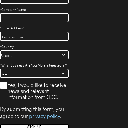
*
Company Name:
*
Email Address:
*
Country:
*
What Business Are You More Interested In?
*
Yes, I would like to receive
news and relevant
information from QSC.
By submitting this form, you
agree to our
privacy policy
.
SIGN UP