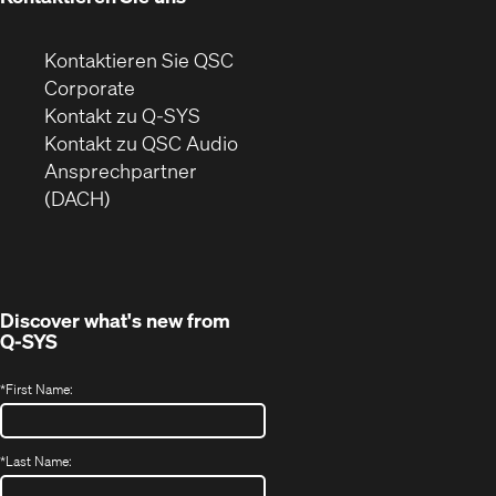
Kontaktieren Sie QSC
(Öffnet
Corporate
sich
Kontakt zu Q-SYS
in
(Öffnet
Kontakt zu QSC Audio
neuem
ein
Ansprechpartner
Fenster)
neues
(DACH)
Fenster)
Discover what's new from
Q-SYS
*
First Name:
*
Last Name: