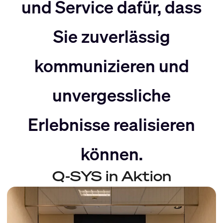
nach
Rechts
und Service dafür, dass
Sie zuverlässig
Links
bewegen
kommunizieren und
bewegen
unvergessliche
Erlebnisse realisieren
können.
Q-SYS in Aktion