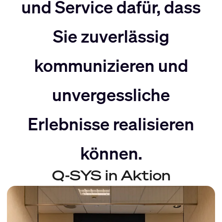
nach
Rechts
und Service dafür, dass
Sie zuverlässig
Links
bewegen
kommunizieren und
bewegen
unvergessliche
Erlebnisse realisieren
können.
Q-SYS in Aktion