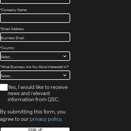
*
Company Name:
*
Email Address:
*
Country:
*
What Business Are You More Interested In?
*
Yes, I would like to receive
news and relevant
information from QSC.
By submitting this form, you
agree to our
privacy policy
.
SIGN UP