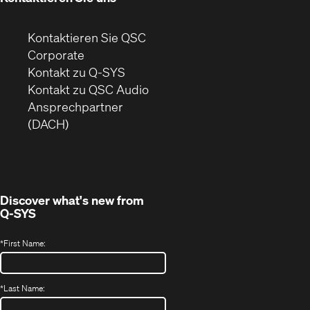
Kontaktieren Sie QSC
(Öffnet
Corporate
sich
Kontakt zu Q-SYS
in
(Öffnet
Kontakt zu QSC Audio
neuem
ein
Ansprechpartner
Fenster)
neues
(DACH)
Fenster)
Discover what's new from
Q-SYS
*
First Name:
*
Last Name: