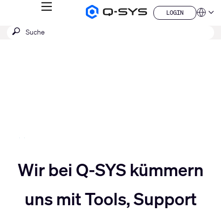
MENÜ
LOGIN
Q-
Sprache
LOGIN
SYS
SUCHE
Suche
Audio
QSYS.com (English)
Produkte
absenden
India (English)
Aktuelle
Homepage
Deutsch
Folie:
Español
3
Français
日本語
/
한국어
5
China (中文)
Slider
Wir bei Q-SYS kümmern
Slider
nach
uns mit Tools, Support