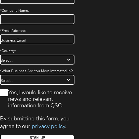
*
Company Name:
*
Email Address:
*
Country:
*
What Business Are You More Interested In?
*
Yes, I would like to receive
news and relevant
information from QSC.
By submitting this form, you
agree to our
privacy policy
.
SIGN UP