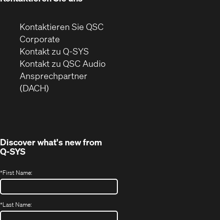
Kontaktieren Sie QSC
(Öffnet
Corporate
sich
Kontakt zu Q-SYS
in
(Öffnet
Kontakt zu QSC Audio
neuem
ein
Ansprechpartner
Fenster)
neues
(DACH)
Fenster)
Discover what's new from
Q-SYS
*
First Name:
*
Last Name: