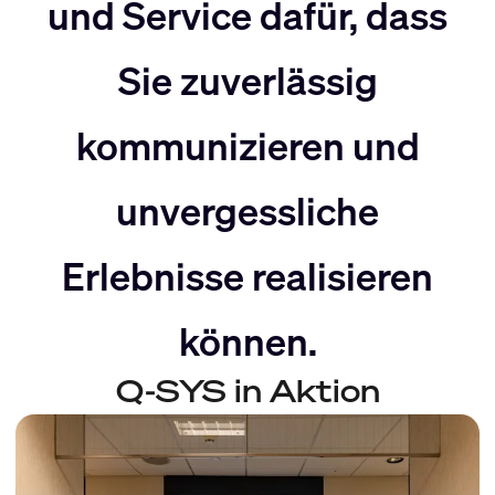
nach
Rechts
und Service dafür, dass
Sie zuverlässig
Links
bewegen
kommunizieren und
bewegen
unvergessliche
Erlebnisse realisieren
können.
Q-SYS in Aktion