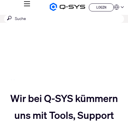
MENÜ
LOGIN
Q-
Sprache
LOGIN
SYS
SUCHE
Suche
Audio
QSYS.com (English)
Produkte
absenden
India (English)
Aktuelle
Homepage
Deutsch
Folie:
Español
3
Français
日本語
/
한국어
5
China (中文)
Slider
Wir bei Q-SYS kümmern
Slider
nach
uns mit Tools, Support