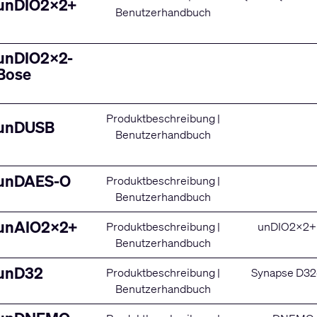
unDIO2x2+
Benutzerhandbuch
unDIO2x2-
Bose
Produktbeschreibung
|
unDUSB
Benutzerhandbuch
unDAES-O
Produktbeschreibung
|
Benutzerhandbuch
unAIO2x2+
Produktbeschreibung
|
unDIO2x2+
Benutzerhandbuch
unD32
Produktbeschreibung
|
Synapse D3
Benutzerhandbuch