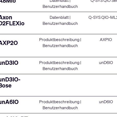
A8Mio
Datenblatt
|
Q-SYS QIO Se
Benutzerhandbuch
Axon
Datenblatt
|
Q-SYS QIO-ML
D2FLEXio
Benutzerhandbuch
Produktbeschreibung
|
AXPIO
AXP2O
Benutzerhandbuch
unD3IO
Produktbeschreibung
|
unD6IO
Benutzerhandbuch
unD3IO-
Bose
unA6IO
Produktbeschreibung
|
unD6IO
Benutzerhandbuch