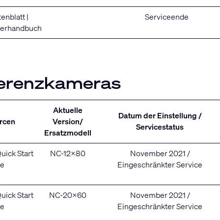
enblatt
|
Serviceende
zerhandbuch
ferenzkameras
Aktuelle
Datum der Einstellung /
rcen
Version/
Servicestatus
Ersatzmodell
uick Start
NC-12x80
November 2021 /
de
Eingeschränkter Service
uick Start
NC-20x60
November 2021 /
de
Eingeschränkter Service