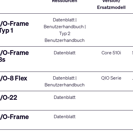
Ressourcen
Version/
Ersatzmodell
Datenblatt
|
I/O-Frame
Benutzerhandbuch
|
Typ 1
Typ 2
Benutzerhandbuch
I/O-Frame
Datenblatt
Core 510i
8s
I/O-8 Flex
Datenblatt
|
QIO Serie
Benutzerhandbuch
I/O-22
Datenblatt
I/O-Frame
Datenblatt