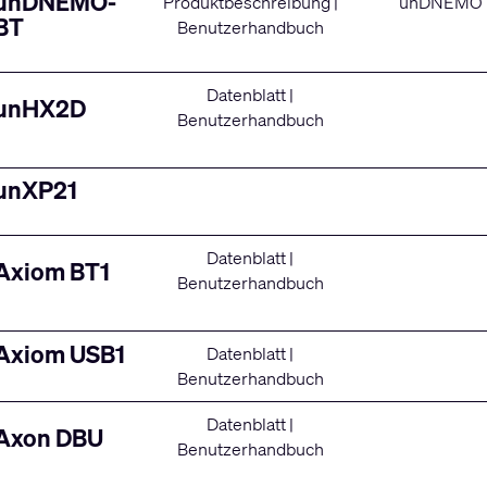
unDNEMO-
Produktbeschreibung
|
unDNEMO
BT
Benutzerhandbuch
Datenblatt
|
unHX2D
Benutzerhandbuch
unXP21
Datenblatt
|
Axiom BT1
Benutzerhandbuch
Axiom USB1
Datenblatt
|
Benutzerhandbuch
Datenblatt
|
Axon DBU
Benutzerhandbuch