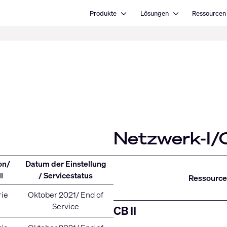
Open Produkte
Open Lösungen
Produkte
Lösungen
Ressourcen
Netzwerk-I/
on/
Datum der Einstellung
l
/ Servicestatus
Ressource
rie
Oktober 2021/ End of
Service
CB II