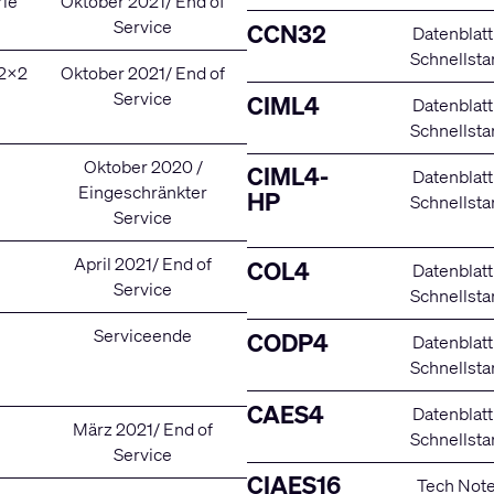
rie
Oktober 2021/ End of
Service
CCN32
Datenblatt
Schnellsta
2x2
Oktober 2021/ End of
Service
CIML4
Datenblatt
Schnellsta
Oktober 2020 /
CIML4-
Datenblatt
Eingeschränkter
HP
Schnellsta
Service
April 2021/ End of
COL4
Datenblatt
Service
Schnellsta
Serviceende
CODP4
Datenblatt
Schnellsta
CAES4
Datenblatt
März 2021/ End of
Schnellsta
Service
CIAES16
Tech Not