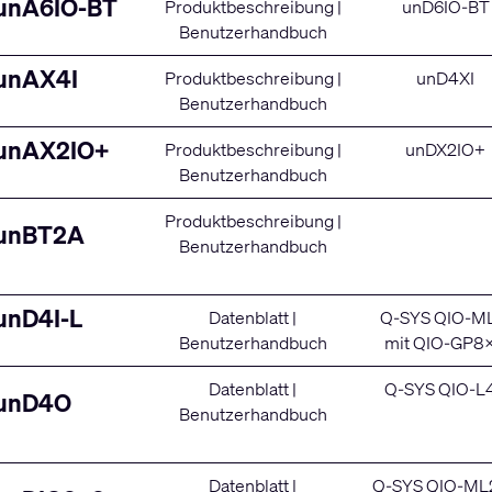
unA6IO-BT
Produktbeschreibung
|
unD6IO-BT
Benutzerhandbuch
unAX4I
Produktbeschreibung
|
unD4XI
Benutzerhandbuch
unAX2IO+
Produktbeschreibung
|
unDX2IO+
Benutzerhandbuch
Produktbeschreibung
|
unBT2A
Benutzerhandbuch
unD4I-L
Datenblatt
|
Q-SYS QIO-M
Benutzerhandbuch
mit
QIO-GP8
Datenblatt
|
Q-SYS QIO-L
unD4O
Benutzerhandbuch
Datenblatt
|
Q-SYS QIO-ML