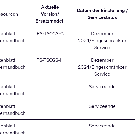
Aktuelle
Datum der Einstellung /
ssourcen
Version/
Servicestatus
Ersatzmodell
enblatt
|
PS-TSCG3-G
Dezember
zerhandbuch
2024/Eingeschränkter
Service
enblatt
|
PS-TSCG3-H
Dezember
zerhandbuch
2024/Eingeschränkter
Service
enblatt
|
Serviceende
zerhandbuch
enblatt
|
Serviceende
zerhandbuch
enblatt
|
Serviceende
zerhandbuch