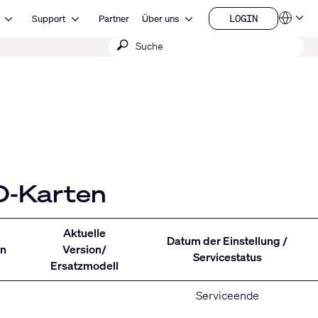
Open Ressourcen
Open Support
Open Über uns
LOGIN
Support
Partner
Über uns
Sprachen
LOGIN
Suche
QSYS.com (English)
India (English)
absenden
Deutsch
Español
Français
日本語
한국어
China (中文)
O-Karten
Aktuelle
Datum der Einstellung /
n
Version/
Servicestatus
Ersatzmodell
Serviceende