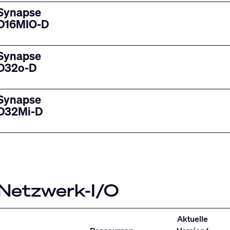
Synapse
D16MIO-D
Synapse
D32o-D
Synapse
D32Mi-D
Netzwerk-I/O
Aktuelle