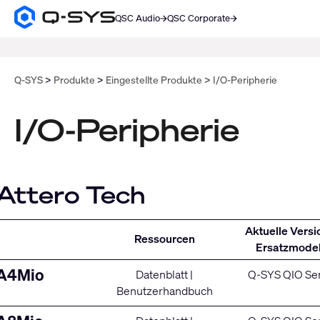
QSC Audio
QSC Corporate
Q-
SYS
SUCHE
Audio
Produkte
Homepage
Q‑SYS
Produkte
Eingestellte Produkte
I/O-Peripherie
I/O-Peripherie
Attero Tech
Aktuelle Versi
Ressourcen
Ersatzmodel
A4Mio
Datenblatt
|
Q-SYS QIO Se
Benutzerhandbuch