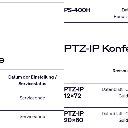
PS-400H
Dat
Benut
PTZ-IP Kon
e
Ressou
Datum der Einstellung /
Servicestatus
PTZ-IP
Datenblatt
|
Q
12x72
Gui
Serviceende
PTZ-IP
Datenblatt
|
Q
Serviceende
20x60
Gui