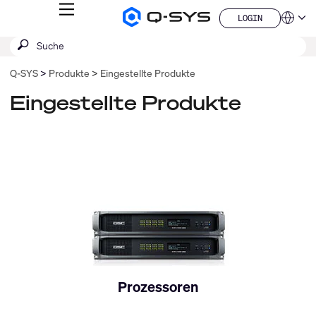
MENÜ
LOGIN
Q-
Sprache
LOGIN
SYS
SUCHE
Suche
Audio
QSYS.com (English)
Produkte
absenden
India (English)
Homepage
Q‑SYS
Produkte
Eingestellte Produkte
Deutsch
Español
Eingestellte Produkte
Français
日本語
한국어
China (中文)
Prozessoren