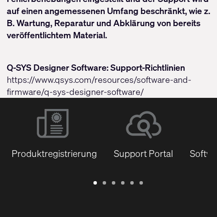
auf einen angemessenen Umfang beschränkt, wie z.
B. Wartung, Reparatur und Abklärung von bereits
veröffentlichtem Material.
Q-SYS Designer Software: Support-Richtlinien
https://www.qsys.com/resources/software-and-
firmware/q-sys-designer-software/
Produktregistrierung
Support Portal
Softwa
Garantie
Support
Software
Schulungen
Dokumentenbibliothek
Q-
/
Portal
&
SYS
Registrierung
Firmware
Communities