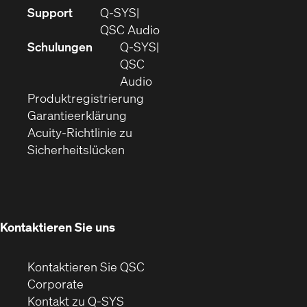
(Öffnet
Support
Q-SYS
sich
(Öffnet
QSC Audio
in
sich
Schulungen
Q‑SYS
neuem
in
QSC
Fenster)
(Öffnet
neuem
Audio
(Öffnet
sich
Fenster)
Produktregistrierung
(Öffnet
ein
in
Garantieerklärung
sich
neues
neuem
Acuity-Richtlinie zu
(Öffnet
in
Fenster)
Fenster)
Sicherheitslücken
sich
neuem
in
Fenster)
neuem
Fenster)
Kontaktieren Sie uns
Kontaktieren Sie QSC
(Öffnet
Corporate
sich
Kontakt zu Q-SYS