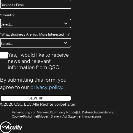
*
Country:
*
What Business Are You More Interested In?
*
Yes, I would like to receive
news and relevant
information from QSC.
By submitting this form, you
agree to our
privacy policy
.
SIGN UP
©2026 QSC, LLC Alle Rechte vorbehalten
(öffnet
(Opens
(Öffnet
Verwendung von Marken
U.S. Privacy Notice
EU Datenschutzerklärung
(öffnet
sich
in
(Opens
in
Cookie-Richtlinie
Modern Slavery Act Statement
Impressum
sich
in
new
in
neuem
(Öffnet
in
neuem
window)
new
Fenster)
neuem
Fenster)
window)
sich
Fenster)