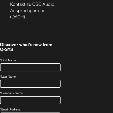
in
(Öffnet
Kontakt zu QSC Audio
neuem
ein
Ansprechpartner
Fenster)
neues
(DACH)
Fenster)
Discover what's new from
Q-SYS
*
First Name:
*
Last Name:
*
Company Name:
*
Email Address: