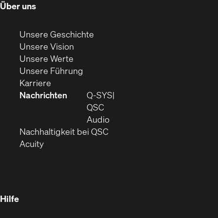
(Öffnet
Über uns
in
neuem
(Öffnet
Unsere Geschichte
Fenster)
(Öffnet
sich
Unsere Vision
(Öffnet
sich
in
Unsere Werte
sich
in
(Öffnet
neuem
Unsere Führung
(Öffnet
in
neuem
ein
Fenster)
Karriere
sich
neuem
Fenster)
neues
Nachrichten
Q‑SYS
in
Fenster)
Fenster)
QSC
neuem
(Öffnet
Audio
Fenster)
(Öffnet
sich
Nachhaltigkeit bei QSC
(Öffnet
in
in
Acuity
sich
neuem
neuem
in
Fenster)
Fenster)
neuem
Fenster)
Hilfe