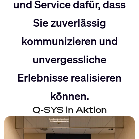
nach
Rechts
und Service dafür, dass
Sie zuverlässig
Links
bewegen
kommunizieren und
bewegen
unvergessliche
Erlebnisse realisieren
können.
Q-SYS in Aktion