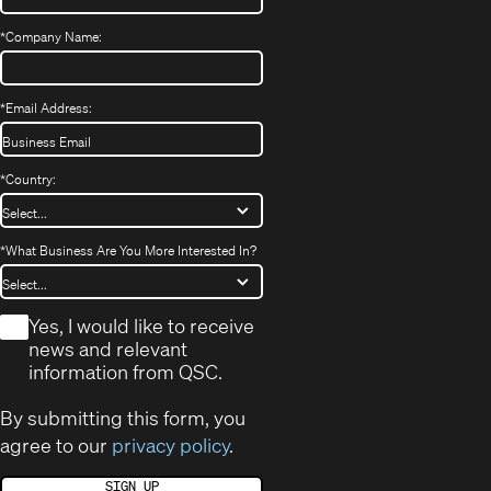
*
Company Name:
*
Email Address:
*
Country:
*
What Business Are You More Interested In?
*
Yes, I would like to receive
news and relevant
information from QSC.
By submitting this form, you
agree to our
privacy policy
.
SIGN UP