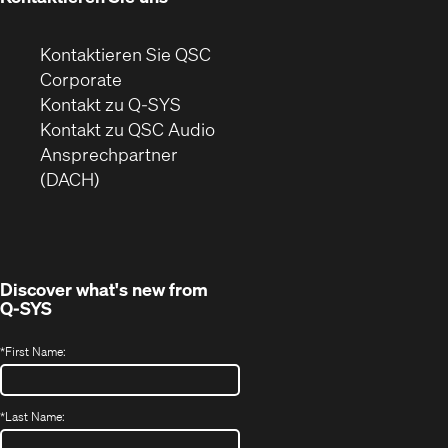
Kontaktieren Sie QSC
(Öffnet
Corporate
sich
Kontakt zu Q-SYS
in
(Öffnet
Kontakt zu QSC Audio
neuem
ein
Ansprechpartner
Fenster)
neues
(DACH)
Fenster)
Discover what's new from
Q-SYS
*
First Name:
*
Last Name: