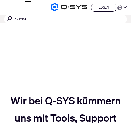
MENÜ
LOGIN
Q-
Sprache
LOGIN
SYS
SUCHE
Suche
Audio
QSYS.com (English)
Produkte
absenden
India (English)
Aktuelle
Homepage
Deutsch
Folie:
Español
3
Français
日本語
/
한국어
5
China (中文)
Slider
Wir bei Q-SYS kümmern
Slider
nach
uns mit Tools, Support