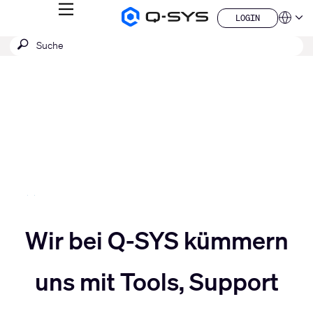
MENÜ
LOGIN
Q-
Sprache
LOGIN
SYS
SUCHE
Suche
Audio
QSYS.com (English)
Produkte
absenden
India (English)
Aktuelle
Homepage
Deutsch
Folie:
Español
4
Français
日本語
/
한국어
5
China (中文)
Slider
Wir bei Q-SYS kümmern
Slider
nach
uns mit Tools, Support