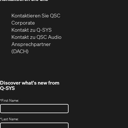
Kontaktieren Sie QSC
(Öffnet
Corporate
sich
Kontakt zu Q-SYS
in
(Öffnet
Kontakt zu QSC Audio
neuem
ein
Ansprechpartner
Fenster)
neues
(DACH)
Fenster)
Discover what's new from
Q-SYS
*
First Name:
*
Last Name: