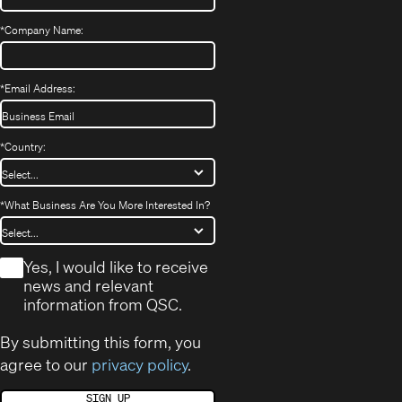
*
Company Name:
*
Email Address:
*
Country:
*
What Business Are You More Interested In?
*
Yes, I would like to receive
news and relevant
information from QSC.
By submitting this form, you
agree to our
privacy policy
.
SIGN UP