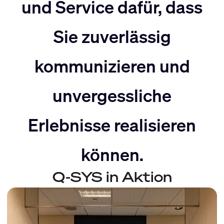
nach
Rechts
und Service dafür, dass
Sie zuverlässig
Links
bewegen
kommunizieren und
bewegen
unvergessliche
Erlebnisse realisieren
können.
Q-SYS in Aktion