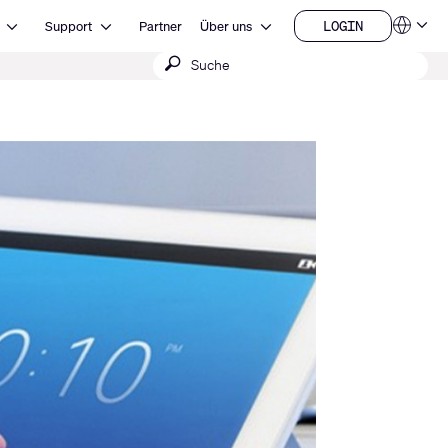
Open Ressourcen
Open Support
Open Über uns
LOGIN
Support
Partner
Über uns
Sprachen
LOGIN
Suche
QSYS.com (English)
India (English)
absenden
Deutsch
Español
Français
日本語
한국어
China (中文)