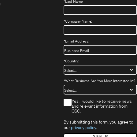
*
Last Name:
neuem
(Öffnet
sich
neuem
g
ffnet
Fenster)
ein
in
Fenster)
ch
neues
neuem
fnet
Fenster)
Fenster)
*
Company Name:
h
uem
nster)
uem
*
Email Address:
nster)
*
Country:
*
What Business Are You More Interested In?
*
Yes, I would like to receive news
and relevant information from
QSC.
By submitting this form, you agree to
our
privacy policy
.
SIGN UP