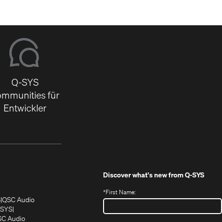
Q-SYS
mmunities für
Entwickler
Discover what's new from
Q-SYS
*
First Name:
(Öffnet
(Öffnet
S
QSC Audio
sich
sich
‑SYS
in
(Öffnet
in
C Audio