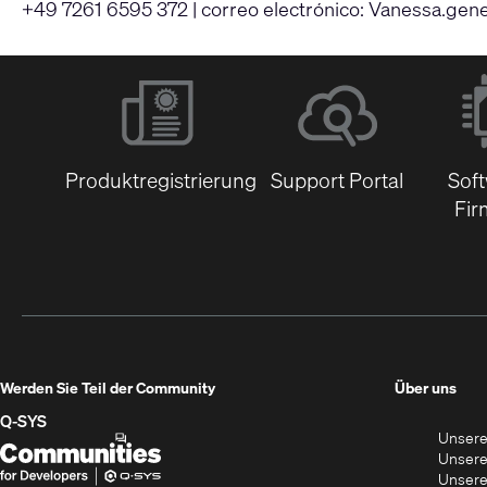
+49 7261 6595 372 | correo electrónico:
Vanessa.gen
Produktregistrierung
Support Portal
Sof
Fir
(Öff
Werden Sie Teil der Community
Über uns
in
Q‑SYS
Unsere
neu
Q-
(Öffnet
Unsere
Fens
SYS
sich
Unsere