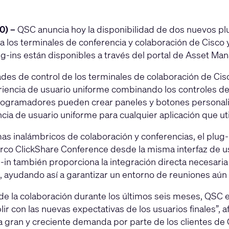
20) –
QSC anuncia hoy la disponibilidad de dos nuevos pl
 los terminales de conferencia y colaboración de Cisco y
g-ins están disponibles a través del portal de Asset Ma
es de control de los terminales de colaboración de Cisco
iencia de usuario uniforme combinando los controles de
 programadores pueden crear paneles y botones personali
a de usuario uniforme para cualquier aplicación que util
as inalámbricos de colaboración y conferencias, el plug-
arco ClickShare Conference desde la misma interfaz de us
ug-in también proporciona la integración directa necesaria
ón, ayudando así a garantizar un entorno de reuniones aú
e la colaboración durante los últimos seis meses, QSC 
r con las nuevas expectativas de los usuarios finales”, 
ran y creciente demanda por parte de los clientes de C