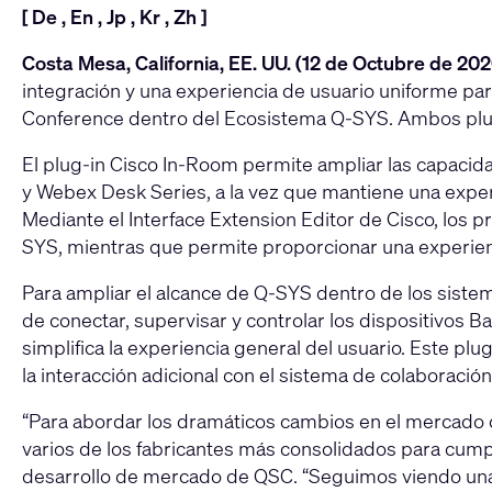
[
De
,
En
,
Jp
,
Kr
,
Zh
]
Costa Mesa, California, EE. UU. (12 de Octubre de 20
integración y una experiencia de usuario uniforme para
Conference dentro del
Ecosistema Q-SYS
. Ambos plu
El plug-in Cisco In-Room permite ampliar las capacidad
y Webex Desk Series, a la vez que mantiene una exper
Mediante el Interface Extension Editor de Cisco, los
SYS, mientras que permite proporcionar una experienci
Para ampliar el alcance de Q-SYS dentro de los sistem
de conectar, supervisar y controlar los dispositivos B
simplifica la experiencia general del usuario. Este pl
la interacción adicional con el sistema de colaboraci
“Para abordar los dramáticos cambios en el mercado d
varios de los fabricantes más consolidados para cumpli
desarrollo de mercado de QSC. “Seguimos viendo una g