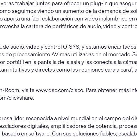
veras trabajar juntos para ofrecer un plug-in que asegure
 como seguimos viendo un aumento de la demanda de sol
o aporta una fácil colaboración con vídeo inalámbrico en
aprovecha la cartera de periféricos de audio, vídeo y con
 de audio, video y control Q-SYS, y estamos encantados
 de procesamiento AV más utilizadas en el mercado. Senci
rtátil en la pantalla de la sala y las conecta a la cámara
an intuitivas y directas como las reuniones cara a cara”, 
In-Room, visite
www.qsc.com/cisco
. Para obtener más in
om/clickshare
.
sa líder reconocida a nivel mundial en el campo del dis
cladores digitales, amplificadores de potencia, procesad
basado en software. Con sus soluciones fiables, escalable