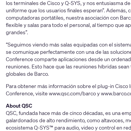
los terminales de Cisco y Q-SYS, y nos entusiasma de 
uniforme que los usuarios finales esperan”. Además,
computadoras portátiles, nuestra asociación con Barc
flexible y salas para todo el personal, al tiempo que 
grandes”.
“Seguimos viendo más salas equipadas con el sistema
se comunique perfectamente con una de las soluciones
Conference comparte aplicaciones desde un ordenador po
reuniones. Esto hace que las reuniones híbridas sean t
globales de Barco.
Para obtener más información sobre el plug-in Cisco 
Conference, visite
www.qsc.com/barco
y
www.barco.c
About QSC
QSC, fundada hace más de cinco décadas, es una empre
galardonados de alto rendimiento, como altavoces, mez
ecosistema Q-SYS™ para audio, video y control en red 