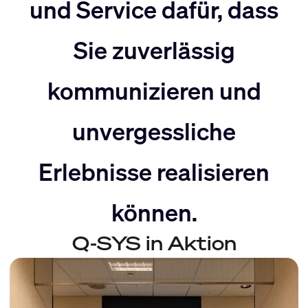
nach
Rechts
und Service dafür, dass
Sie zuverlässig
Links
bewegen
kommunizieren und
bewegen
unvergessliche
Erlebnisse realisieren
können.
Q-SYS in Aktion