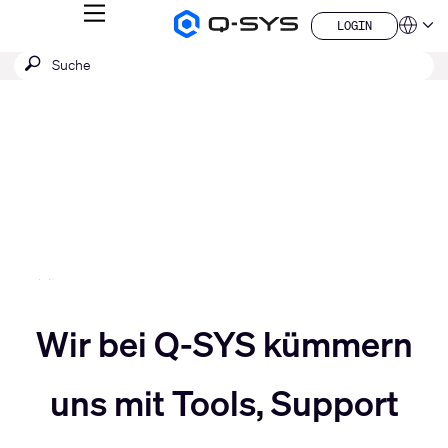
MENÜ
LOGIN
Q-
Sprache
LOGIN
SYS
SUCHE
Suche
Audio
QSYS.com (English)
Produkte
absenden
India (English)
Aktuelle
Homepage
Deutsch
Folie:
Español
3
Français
日本語
/
한국어
5
China (中文)
Slider
Wir bei Q-SYS kümmern
Slider
nach
uns mit Tools, Support