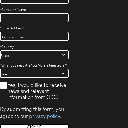
*
Company Name:
*
Email Address:
*
Country:
*
What Business Are You More Interested In?
*
Yes, I would like to receive
news and relevant
information from QSC.
By submitting this form, you
agree to our
privacy policy
.
SIGN UP