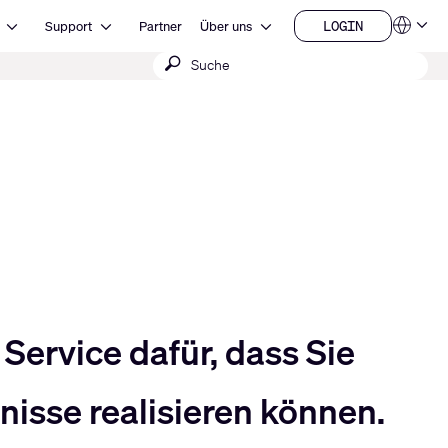
Open Ressourcen
Open Support
Open Über uns
LOGIN
Support
Partner
Über uns
Sprachen
LOGIN
Suche
QSYS.com (English)
India (English)
absenden
Deutsch
Español
Français
日本語
한국어
China (中文)
Service dafür, dass Sie
isse realisieren können.