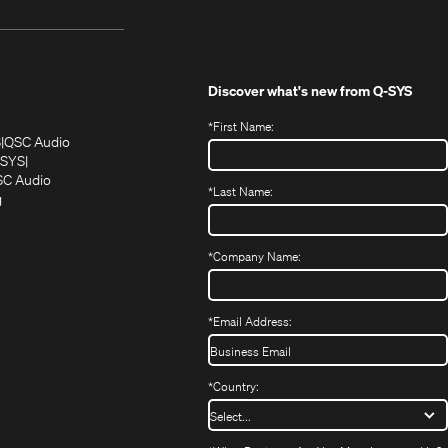
Discover what's new from
Q-SYS
*
First Name:
(Öffnet
(Öffnet
S
QSC Audio
sich
sich
‑SYS
in
(Öffnet
in
C Audio
*
Last Name:
neuem
(Öffnet
sich
neuem
g
ffnet
Fenster)
ein
in
Fenster)
ch
neues
neuem
fnet
Fenster)
Fenster)
*
Company Name:
h
uem
nster)
uem
*
Email Address:
nster)
*
Country: