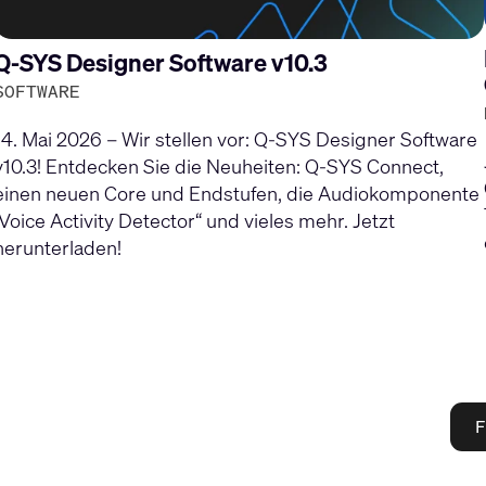
Q-SYS Designer Software v10.3
SOFTWARE
14. Mai 2026 – Wir stellen vor: Q-SYS Designer Software
v10.3! Entdecken Sie die Neuheiten: Q-SYS Connect,
einen neuen Core und Endstufen, die Audiokomponente
„Voice Activity Detector“ und vieles mehr. Jetzt
herunterladen!