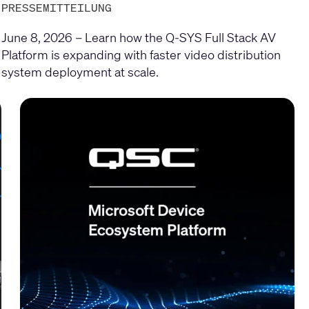
PRESSEMITTEILUNG
June 8, 2026 – Learn how the Q-SYS Full Stack AV
Platform is expanding with faster video distribution
system deployment at scale.