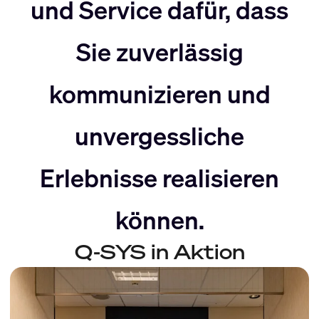
nach
Rechts
und Service dafür, dass
Sie zuverlässig
Links
bewegen
kommunizieren und
bewegen
unvergessliche
Erlebnisse realisieren
können.
Q-SYS in Aktion