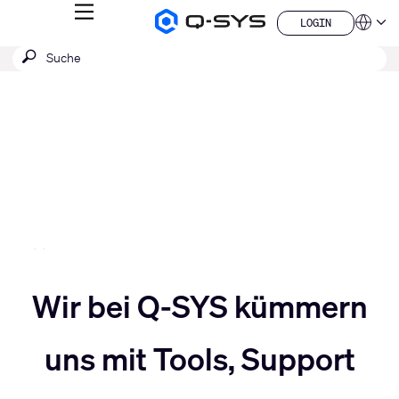
MENÜ
LOGIN
Q-
Sprache
LOGIN
SYS
SUCHE
Suche
Audio
QSYS.com (English)
Produkte
absenden
India (English)
Aktuelle
Homepage
Deutsch
Folie:
Español
3
Français
日本語
/
한국어
5
China (中文)
Slider
Wir bei Q-SYS kümmern
Slider
nach
uns mit Tools, Support