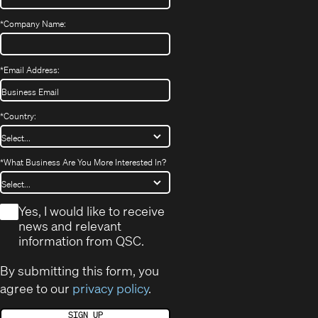
*
Company Name:
*
Email Address:
*
Country:
*
What Business Are You More Interested In?
*
Yes, I would like to receive
news and relevant
information from QSC.
By submitting this form, you
agree to our
privacy policy
.
SIGN UP