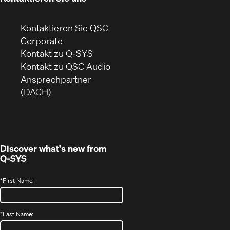
Kontaktieren Sie QSC
(Öffnet
Corporate
sich
Kontakt zu Q-SYS
in
(Öffnet
Kontakt zu QSC Audio
neuem
ein
Ansprechpartner
Fenster)
neues
(DACH)
Fenster)
Discover what's new from
Q-SYS
*
First Name:
*
Last Name: