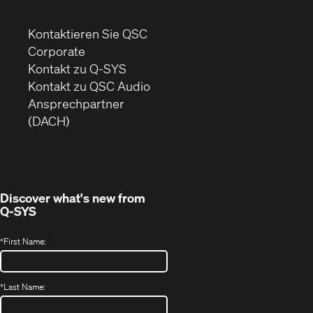
Kontaktieren Sie QSC
(Öffnet
Corporate
sich
Kontakt zu Q-SYS
in
(Öffnet
Kontakt zu QSC Audio
neuem
ein
Ansprechpartner
Fenster)
neues
(DACH)
Fenster)
Discover what's new from
Q-SYS
*
First Name:
*
Last Name: