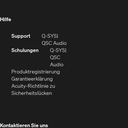
in
Fenster)
Fenster)
neuem
Fenster)
Hilfe
(Öffnet
Support
Q-SYS
sich
(Öffnet
QSC Audio
in
sich
Schulungen
Q‑SYS
neuem
in
QSC
Fenster)
(Öffnet
neuem
Audio
(Öffnet
sich
Fenster)
Produktregistrierung
(Öffnet
ein
in
Garantieerklärung
sich
neues
neuem
Acuity-Richtlinie zu
(Öffnet
in
Fenster)
Fenster)
Sicherheitslücken
sich
neuem
in
Fenster)
neuem
Fenster)
Kontaktieren Sie uns