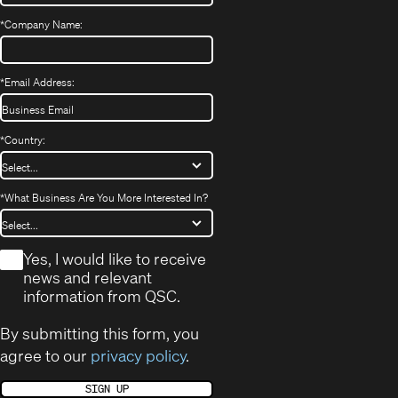
*
Company Name:
*
Email Address:
*
Country:
*
What Business Are You More Interested In?
*
Yes, I would like to receive
news and relevant
information from QSC.
By submitting this form, you
agree to our
privacy policy
.
SIGN UP