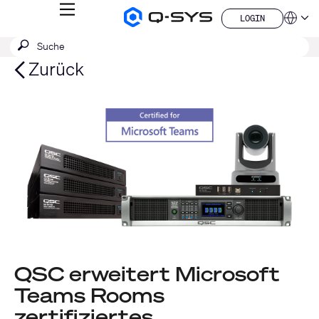
MENÜ
LOGIN
Q-
Sprache
LOGIN
SYS
SUCHE
Suche
Audio
QSYS.com (English)
Produkte
absenden
India (English)
Zurück
Homepage
Deutsch
Español
Français
日本語
한국어
China (中文)
QSC erweitert Microsoft
Teams Rooms
zertifiziertes