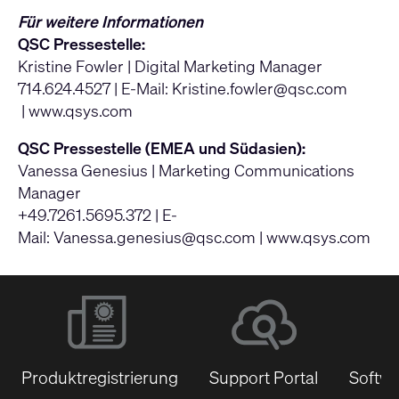
Für weitere Informationen
QSC Pressestelle:
Kristine Fowler | Digital Marketing Manager
714.624.4527 | E-Mail:
Kristine.fowler@qsc.com
|
www.qsys.com
QSC Pressestelle (EMEA und Südasien):
Vanessa Genesius | Marketing Communications
Manager
+49.7261.5695.372 | E-
Mail:
Vanessa.genesius@qsc.com
|
www.qsys.com
Produktregistrierung
Support Portal
Softwa