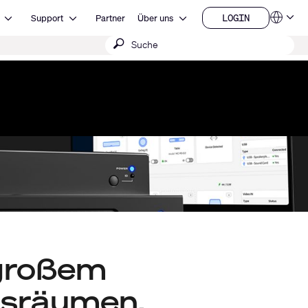
Open Ressourcen
Open Support
Open Über uns
LOGIN
Support
Partner
Über uns
Sprachen
LOGIN
Suche
QSYS.com (English)
India (English)
absenden
Deutsch
Español
Français
日本語
한국어
China (中文)
 großem
nsräumen.