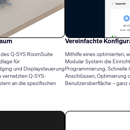
Raum
Vereinfachte Konfigu
g des Q-SYS RoomSuite
Mithilfe eines optimierten
dlage für
Modular System die Einrich
idging und Displaysteuerung
Programmierung. Schnelle G
an vernetzten Q-SYS-
Anschlüssen, Optimierung 
tem an die spezifischen
Benutzeroberfläche – ganz