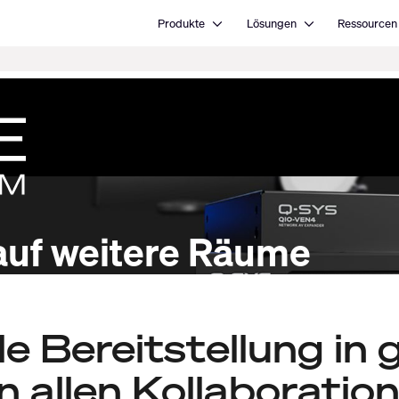
Open Produkte
Open Lösungen
Produkte
Lösungen
Ressourcen
auf weitere Räume
le Bereitstellung in
n allen Kollaboratio