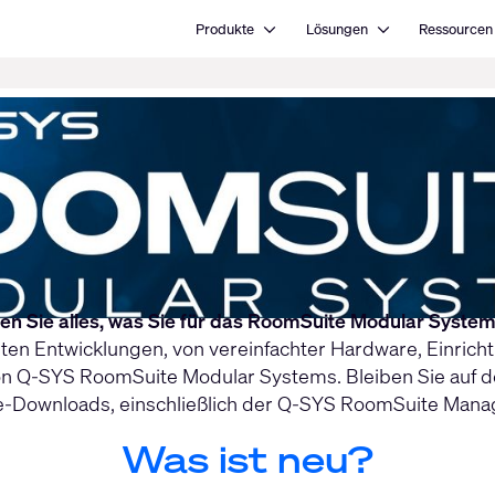
Open Produkte
Open Lösungen
Produkte
Lösungen
Ressourcen
den Sie alles, was Sie für das RoomSuite Modular Syste
ten Entwicklungen, von vereinfachter Hardware, Einric
von Q-SYS RoomSuite Modular Systems. Bleiben Sie auf d
re-Downloads, einschließlich der Q-SYS RoomSuite Manag
Was ist neu?