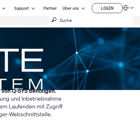
Open Ressourcen
Open Support
Open Über uns
LOGIN
Support
Partner
Über uns
Sprachen
LOGIN
Suche
QSYS.com (English)
India (English)
absenden
Deutsch
Español
Français
日本語
한국어
China (中文)
m von Q-SYS benötigen.
htung und Inbetriebnahme
em Laufenden mit Zugriff
er-Webschnittstelle.