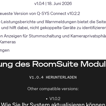
v1.0.4 | 18. Juni 2026
neueste Version von
Q-SYS Connect
v10.2.2
Leistungsberichte und Warnmeldungen bietet die Seite
und hilft dabei, nicht gekoppelte Geräte zu identifiziere
n Anzeigen für Stummschaltung und Kameraprivatsphär
-Kameras
ungen
rung des RoomSuite Modu
V1.0.4 HERUNTERLADEN
Other compatible versions:
•
V1.0.2
Wie Sie Ihr System aktualisieren können