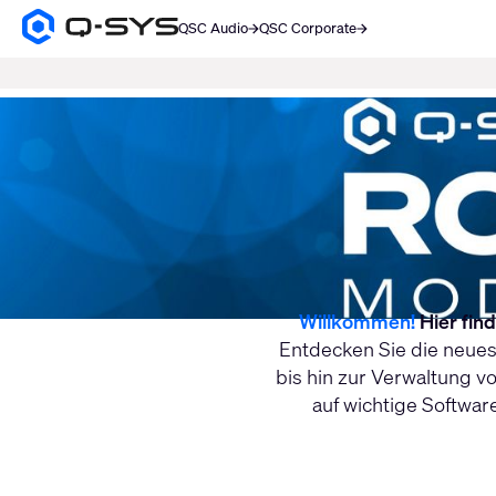
QSC Audio
QSC Corporate
Q-
SYS
SUCHE
Audio
Produkte
Aktuelle
Homepage
Folie:
1
/
1
Willkommen!
Hier fin
Entdecken Sie die neues
bis hin zur Verwaltung 
auf wichtige Softwa