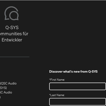
Q-SYS
mmunities für
Entwickler
Discover what's new from
Q-SYS
*
First Name:
(Öffnet
(Öffnet
S
QSC Audio
sich
sich
‑SYS
in
(Öffnet
in
C Audio
*
Last Name:
neuem
(Öffnet
sich
neuem
g
ffnet
Fenster)
ein
in
Fenster)
ch
neues
neuem