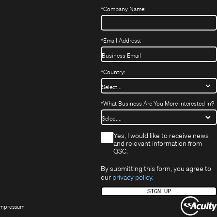
fnet
Fenster)
Fenster)
*
Company Name:
h
uem
nster)
uem
*
Email Address:
nster)
*
Country:
*
What Business Are You More Interested In?
*
Yes, I would like to receive news
and relevant information from
QSC.
By submitting this form, you agree to
our
privacy policy
.
SIGN UP
Opens
Impressum