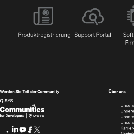
Produktregistrierung
Support Portal
Sof
Fir
(Öff
Werden Sie Teil der Community
Über uns
in
Q‑SYS
Unsere
neu
Q-
(Öffnet
Unsere
Fens
SYS
sich
Unsere
Unsere
Communities
in
Karrier
LinkedIn
(Öffnet
Youtube
(Öffnet
Facebook
(Öffnet
X
(Opens
Nachri