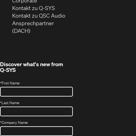
(Öffnet
Corporate
sich
Kontakt zu Q-SYS
in
(Öffnet
Kontakt zu QSC Audio
neuem
ein
Ansprechpartner
Fenster)
neues
(DACH)
Fenster)
Discover what's new from
Q-SYS
*
First Name:
*
Last Name:
*
Company Name: