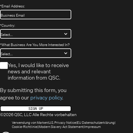
*
Email Address:
*
Country:
*
What Business Are You More Interested In?
*
Yes, I would like to receive
news and relevant
information from QSC.
By submitting this form, you
agree to our
privacy policy
.
SIGN UP
©2026 QSC, LLC Alle Rechte vorbehalten
(öffnet
(Opens
(Öffnet
Verwendung von Marken
U.S. Privacy Notice
EU Datenschutzerklärung
(öffnet
sich
in
(Opens
in
Cookie-Richtlinie
Modern Slavery Act Statement
Impressum
sich
in
new
in
neuem