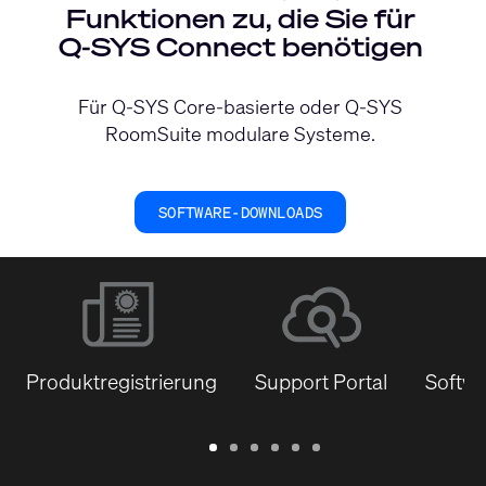
Funktionen zu, die Sie für
Q‑SYS Connect benötigen
Für Q-SYS Core-basierte oder Q-SYS
RoomSuite modulare Systeme.
SOFTWARE-DOWNLOADS
Produktregistrierung
Support Portal
Softwa
Garantie
Support
Software
Schulungen
Dokumentenbibliothek
Q-
/
Portal
&
SYS