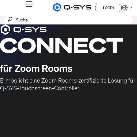
MENÜ
LOGIN
Q-
Sprache
LOGIN
SYS
SUCHE
Suche
Audio
QSYS.com (English)
Produkte
absenden
India (English)
Aktuelle
Homepage
Deutsch
Folie:
Español
1
Français
日本語
/
한국어
1
für Zoom Rooms
China (中文)
Ermöglicht eine Zoom Rooms-zertifizierte Lösung für
Q-SYS-Touchscreen-Controller.