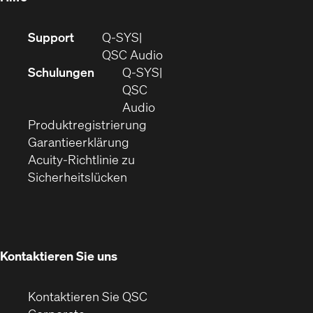
(Öffnet
Support
Q-SYS
sich
(Öffnet
QSC Audio
in
sich
Schulungen
Q‑SYS
neuem
in
QSC
Fenster)
(Öffnet
neuem
Audio
(Öffnet
sich
Fenster)
Produktregistrierung
(Öffnet
ein
in
Garantieerklärung
sich
neues
neuem
Acuity-Richtlinie zu
(Öffnet
in
Fenster)
Fenster)
Sicherheitslücken
sich
neuem
in
Fenster)
neuem
Fenster)
Kontaktieren Sie uns
Kontaktieren Sie QSC