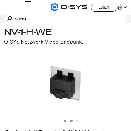
MENÜ
LOGIN
Q-
Sprache
LOGIN
SYS
SUCHE
Suche
Audio
QSYS.com (English)
Produkte
absenden
India (English)
Homepage
NV-1-H-WE
Deutsch
Español
Q-SYS Netzwerk-Video-Endpunkt
Français
日本語
한국어
China (中文)
Slide
Slide
Slide
1
2
3