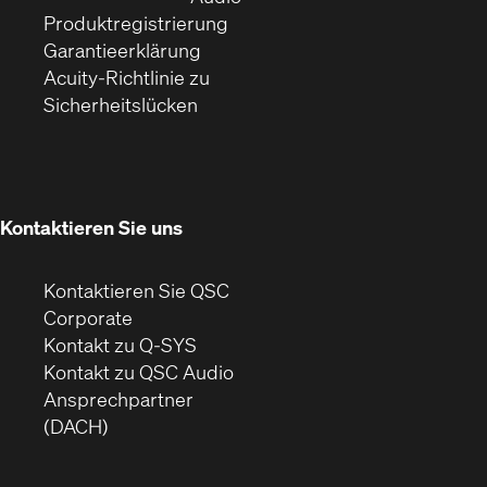
(Öffnet
sich
Fenster)
Produktregistrierung
(Öffnet
ein
in
Garantieerklärung
sich
neues
neuem
Acuity-Richtlinie zu
(Öffnet
in
Fenster)
Fenster)
Sicherheitslücken
sich
neuem
in
Fenster)
neuem
Fenster)
Kontaktieren Sie uns
Kontaktieren Sie QSC
(Öffnet
Corporate
sich
Kontakt zu Q-SYS
in
(Öffnet
Kontakt zu QSC Audio
neuem
ein
Ansprechpartner
Fenster)
neues
(DACH)
Fenster)