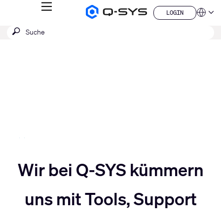
MENÜ
LOGIN
Q-
Sprache
LOGIN
SYS
SUCHE
Suche
Audio
QSYS.com (English)
Produkte
absenden
India (English)
Aktuelle
Homepage
Deutsch
Folie:
Español
3
Français
日本語
/
한국어
5
China (中文)
Slider
Wir bei Q-SYS kümmern
Slider
nach
uns mit Tools, Support