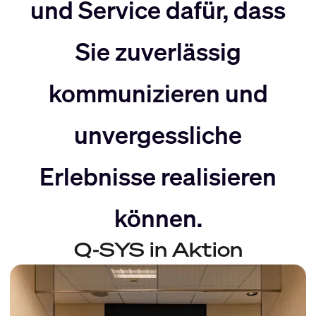
nach
Rechts
und Service dafür, dass
Sie zuverlässig
Links
bewegen
kommunizieren und
bewegen
unvergessliche
Erlebnisse realisieren
können.
Q-SYS in Aktion