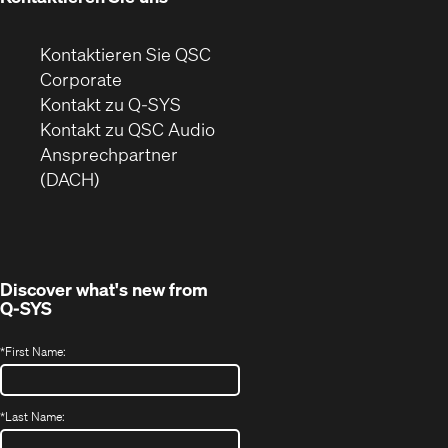
Kontaktieren Sie QSC
(Öffnet
Corporate
sich
Kontakt zu Q-SYS
in
(Öffnet
Kontakt zu QSC Audio
neuem
ein
Ansprechpartner
Fenster)
neues
(DACH)
Fenster)
Discover what's new from
Q-SYS
*
First Name:
*
Last Name: