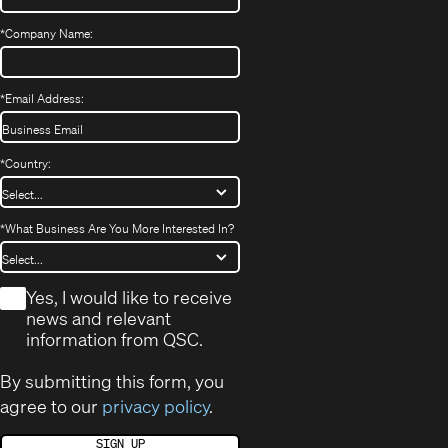
*
Company Name:
*
Email Address:
*
Country:
*
What Business Are You More Interested In?
*
Yes, I would like to receive
news and relevant
information from QSC.
By submitting this form, you
agree to our
privacy policy
.
SIGN UP