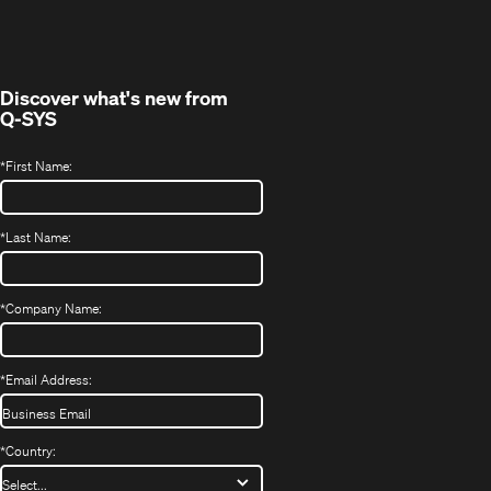
Fenster)
Discover what's new from
Q-SYS
*
First Name:
*
Last Name:
*
Company Name:
*
Email Address:
*
Country: