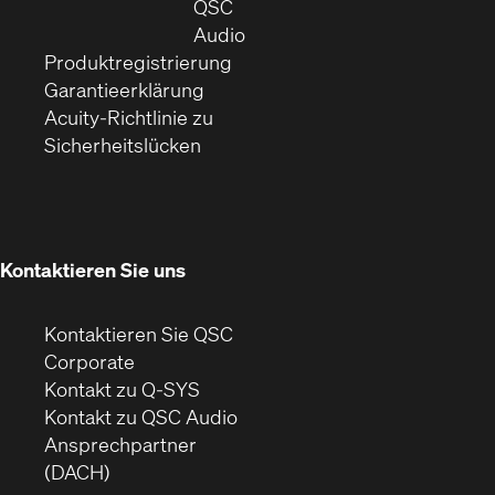
neuem
in
QSC
Fenster)
(Öffnet
neuem
Audio
(Öffnet
sich
Fenster)
Produktregistrierung
(Öffnet
ein
in
Garantieerklärung
sich
neues
neuem
Acuity-Richtlinie zu
(Öffnet
in
Fenster)
Fenster)
Sicherheitslücken
sich
neuem
in
Fenster)
neuem
Fenster)
Kontaktieren Sie uns
Kontaktieren Sie QSC
(Öffnet
Corporate
sich
Kontakt zu Q-SYS
in
(Öffnet
Kontakt zu QSC Audio
neuem
ein
Ansprechpartner
Fenster)
neues
(DACH)