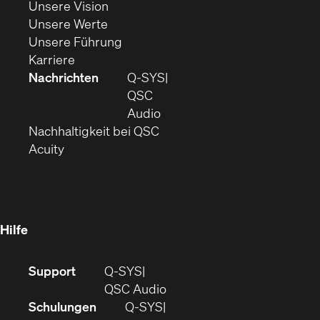
(Öffnet
sich
Unsere Vision
(Öffnet
sich
in
Unsere Werte
sich
in
(Öffnet
neuem
Unsere Führung
(Öffnet
in
neuem
ein
Fenster)
Karriere
sich
neuem
Fenster)
neues
Nachrichten
Q‑SYS
in
Fenster)
Fenster)
QSC
neuem
(Öffnet
Audio
Fenster)
(Öffnet
sich
Nachhaltigkeit bei QSC
(Öffnet
in
in
Acuity
sich
neuem
neuem
in
Fenster)
Fenster)
neuem
Fenster)
Hilfe
(Öffnet
Support
Q-SYS
sich
(Öffnet
QSC Audio
in
sich
Schulungen
Q‑SYS