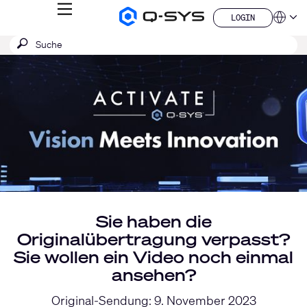
MENÜ
LOGIN
Q-
Sprache
LOGIN
SYS
SUCHE
Suche
Audio
QSYS.com (English)
Produkte
absenden
India (English)
Aktuelle
Homepage
Deutsch
Folie:
Español
1
Français
日本語
/
한국어
1
China (中文)
Sie haben die
Originalübertragung verpasst?
Sie wollen ein Video noch einmal
ansehen?
Original-Sendung: 9. November 2023