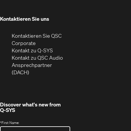
neuem
Fenster)
Kontaktieren Sie uns
Kontaktieren Sie QSC
(Öffnet
Corporate
sich
Kontakt zu Q-SYS
in
(Öffnet
Kontakt zu QSC Audio
neuem
ein
Ansprechpartner
Fenster)
neues
(DACH)
Fenster)
Discover what's new from
Q-SYS
*
First Name: