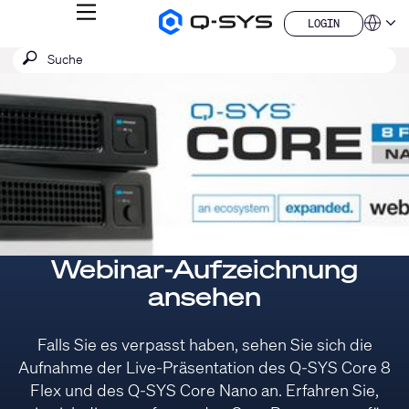
MENÜ
LOGIN
Q-
Sprache
LOGIN
SYS
SUCHE
Suche
Audio
QSYS.com (English)
Produkte
absenden
India (English)
Aktuelle
Homepage
Deutsch
Folie:
Español
1
Français
日本語
/
한국어
1
China (中文)
Webinar-Aufzeichnung
ansehen
Falls Sie es verpasst haben, sehen Sie sich die
Aufnahme der Live-Präsentation des Q-SYS Core 8
Flex und des Q-SYS Core Nano an. Erfahren Sie,