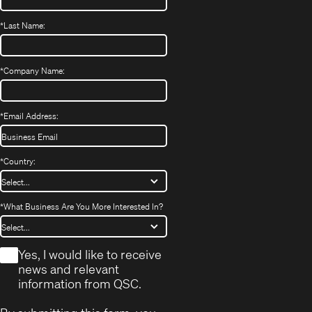
*
Last Name:
*
Company Name:
*
Email Address:
*
Country:
*
What Business Are You More Interested In?
*
Yes, I would like to receive
news and relevant
information from QSC.