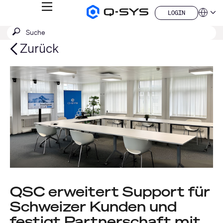
MENÜ
LOGIN
Q-
Sprache
LOGIN
SYS
SUCHE
Suche
Audio
QSYS.com (English)
Produkte
absenden
India (English)
Zurück
Homepage
Deutsch
Español
Français
日本語
한국어
China (中文)
QSC erweitert Support für
Schweizer Kunden und
festigt Partnerschaft mit