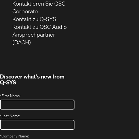
Kontaktieren Sie QSC
(Öffnet
Corporate
sich
Kontakt zu Q-SYS
in
(Öffnet
Kontakt zu QSC Audio
neuem
ein
Ansprechpartner
Fenster)
neues
(DACH)
Fenster)
Discover what's new from
Q-SYS
*
First Name:
*
Last Name:
*
Company Name: