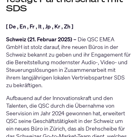
SDS
[
De
,
En
,
Fr
,
It
,
Jp
,
Kr
,
Zh
]
Schweiz (21. Februar 2025) –
Die QSC EMEA
GmbH ist stolz darauf, ihre neuen Büros in der
Schweiz bekannt zu geben und ihr Engagement für
die Bereitstellung modernster Audio-, Video- und
Steuerungslösungen in Zusammenarbeit mit
ihrem langjährigen lokalen Vertriebspartner SDS
zu bekräftigen.
Aufbauend auf der Innovationskraft und den
Talenten, die QSC durch die Übernahme von
Seervision im Jahr 2024 gewonnen hat, erweitert
QSC seine Geschäftstätigkeit in der Schweiz um
ein neues Büro in Zürich, das als Drehscheibe für
das Schweizer Go-to-Market-Team dient, welches