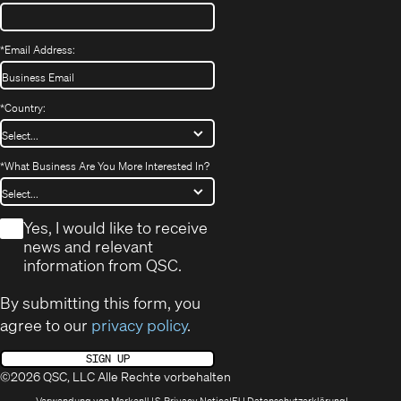
*
Email Address:
*
Country:
*
What Business Are You More Interested In?
*
Yes, I would like to receive
news and relevant
information from QSC.
By submitting this form, you
agree to our
privacy policy
.
SIGN UP
©2026 QSC, LLC Alle Rechte vorbehalten
(öffnet
(Opens
(Öffnet
Verwendung von Marken
U.S. Privacy Notice
EU Datenschutzerklärung