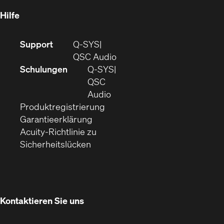
Fenster)
Hilfe
(Öffnet
Support
Q-SYS
sich
(Öffnet
QSC Audio
in
sich
Schulungen
Q‑SYS
neuem
in
QSC
Fenster)
(Öffnet
neuem
Audio
(Öffnet
sich
Fenster)
Produktregistrierung
(Öffnet
ein
in
Garantieerklärung
sich
neues
neuem
Acuity-Richtlinie zu
(Öffnet
in
Fenster)
Fenster)
Sicherheitslücken
sich
neuem
in
Fenster)
neuem
Fenster)
Kontaktieren Sie uns