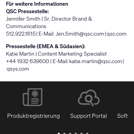
Für weitere Informationen
QSC Pressestelle:
Jennifer Smith | Sr. Director Brand &
Communications
512.922.1615 | E-Mail:
Jen.Smith@qsc.com
|
qsc.com
Pressestelle (EMEA & Südasien):
Katie Martin | Content Marketing Specialist
+44 1932 639600 | E-Mail:
katie.martin@qsc.com
|
qsys.com
Produktregistrierung
Support Portal
Softwa