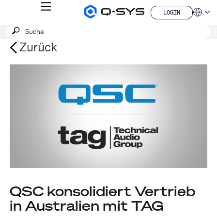
MENÜ
LOGIN
Q-
Sprache
LOGIN
SYS
SUCHE
Suche
Audio
QSYS.com (English)
Produkte
absenden
India (English)
Zurück
Homepage
Deutsch
Español
Français
日本語
한국어
China (中文)
QSC konsolidiert Vertrieb
in Australien mit TAG