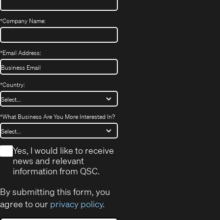
*
Company Name:
*
Email Address:
*
Country:
*
What Business Are You More Interested In?
*
Yes, I would like to receive
news and relevant
information from QSC.
By submitting this form, you
agree to our
privacy policy
.