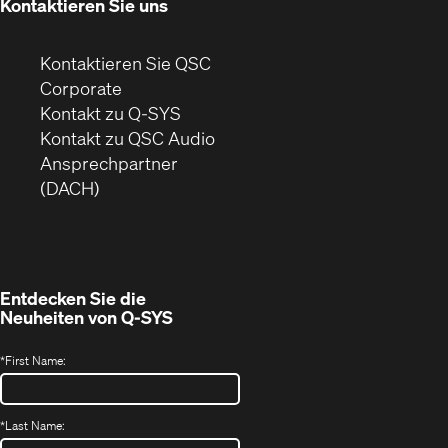
Kontaktieren Sie uns
Kontaktieren Sie QSC
(Öffnet
Corporate
sich
Kontakt zu Q-SYS
in
(Öffnet
Kontakt zu QSC Audio
neuem
ein
Ansprechpartner
Fenster)
neues
(DACH)
Fenster)
Entdecken Sie die
Neuheiten von
Q-SYS
*
First Name:
*
Last Name: