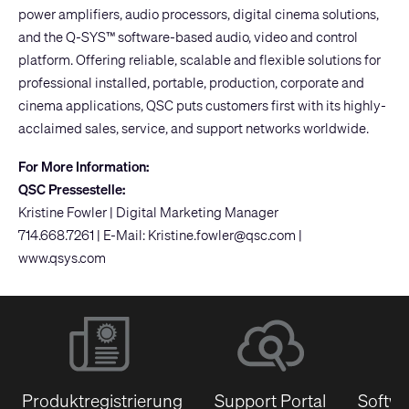
power amplifiers, audio processors, digital cinema solutions,
and the Q-SYS™ software-based audio, video and control
platform. Offering reliable, scalable and flexible solutions for
professional installed, portable, production, corporate and
cinema applications, QSC puts customers first with its highly-
acclaimed sales, service, and support networks worldwide.
For More Information:
QSC Pressestelle:
Kristine Fowler | Digital Marketing Manager
714.668.7261 | E-Mail:
Kristine.fowler@qsc.com
|
www.qsys.com
Produktregistrierung
Support Portal
Softwa