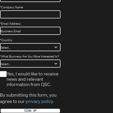
*
Company Name:
*
Email Address:
*
Country:
*
What Business Are You More Interested In?
*
Yes, I would like to receive
news and relevant
information from QSC.
By submitting this form, you
agree to our
privacy policy
.
SIGN UP