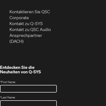
Kontaktieren Sie QSC
(Öffnet
Corporate
sich
Kontakt zu Q-SYS
in
(Öffnet
Kontakt zu QSC Audio
neuem
ein
Ansprechpartner
Fenster)
neues
(DACH)
Fenster)
Entdecken Sie die
Neuheiten von
Q-SYS
*
First Name:
*
Last Name: