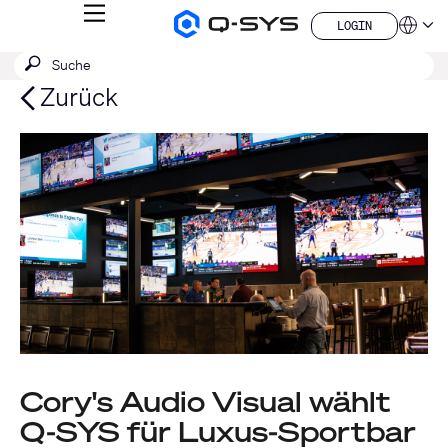
MENÜ
LOGIN
Q-
Sprache
LOGIN
SYS
SUCHE
Suche
Audio
QSYS.com (English)
Produkte
absenden
India (English)
Zurück
Homepage
Deutsch
Español
Français
日本語
한국어
China (中文)
Cory's Audio Visual wählt
Q-SYS für Luxus-Sportbar