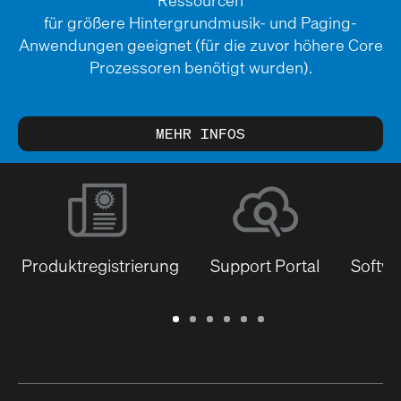
Ressourcen
für größere Hintergrundmusik- und Paging-
Anwendungen geeignet (für die zuvor höhere Core
Prozessoren benötigt wurden).
MEHR INFOS
Produktregistrierung
Support Portal
Softwa
Garantie
Support
Software
Schulungen
Dokumentenbibliothek
Q-
/
Portal
&
SYS
Registrierung
Firmware
Communities
für