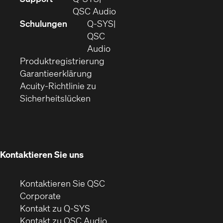
sich
(Öffnet
QSC Audio
in
sich
Schulungen
Q‑SYS
neuem
in
QSC
Fenster)
(Öffnet
neuem
Audio
(Öffnet
sich
Fenster)
Produktregistrierung
(Öffnet
ein
in
Garantieerklärung
sich
neues
neuem
Acuity-Richtlinie zu
(Öffnet
in
Fenster)
Fenster)
Sicherheitslücken
sich
neuem
in
Fenster)
neuem
Fenster)
Kontaktieren Sie uns
Kontaktieren Sie QSC
(Öffnet
Corporate
sich
Kontakt zu Q-SYS
in
(Öffnet
Kontakt zu QSC Audio