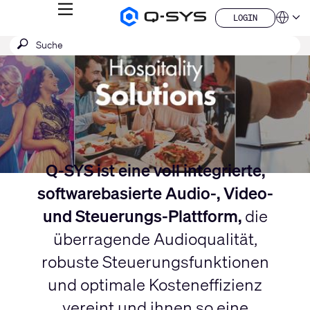
MENÜ
LOGIN
Q-
Sprache
LOGIN
SYS
Aktuelle
SUCHE
Suche
Audio
QSYS.com (English)
Produkte
absenden
India (English)
Folie:
Homepage
Deutsch
1
Español
/
Français
日本語
1
한국어
China (中文)
Q-SYS ist eine voll integrierte,
softwarebasierte Audio-, Video-
und Steuerungs-Plattform,
die
überragende Audioqualität,
robuste Steuerungsfunktionen
und optimale Kosteneffizienz
vereint und ihnen so eine