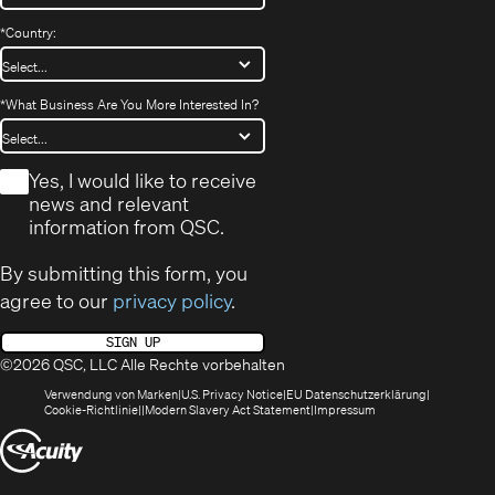
*
Country:
*
What Business Are You More Interested In?
*
Yes, I would like to receive
news and relevant
information from QSC.
By submitting this form, you
agree to our
privacy policy
.
SIGN UP
©2026 QSC, LLC Alle Rechte vorbehalten
(öffnet
(Opens
(Öffnet
Verwendung von Marken
U.S. Privacy Notice
EU Datenschutzerklärung
(öffnet
sich
in
(Opens
in
Cookie-Richtlinie
Modern Slavery Act Statement
Impressum
sich
in
new
in
neuem
(Öffnet
in
neuem
window)
new
Fenster)
neuem
Fenster)
window)
sich
Fenster)
in