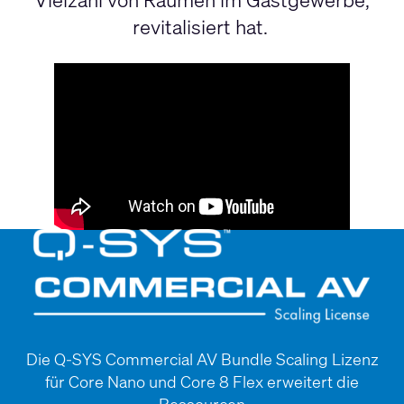
revitalisiert hat.
Die Q-SYS Commercial AV Bundle Scaling Lizenz
für Core Nano und Core 8 Flex erweitert die