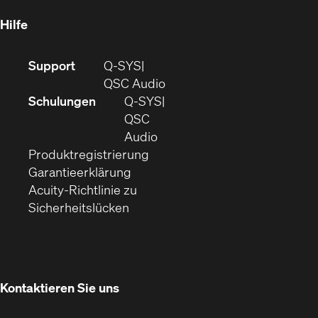
Fenster)
Hilfe
(Öffnet
Support
Q-SYS
sich
(Öffnet
QSC Audio
in
sich
Schulungen
Q‑SYS
neuem
in
QSC
Fenster)
(Öffnet
neuem
Audio
(Öffnet
sich
Fenster)
Produktregistrierung
(Öffnet
ein
in
Garantieerklärung
sich
neues
neuem
Acuity-Richtlinie zu
(Öffnet
in
Fenster)
Fenster)
Sicherheitslücken
sich
neuem
in
Fenster)
neuem
Fenster)
Kontaktieren Sie uns