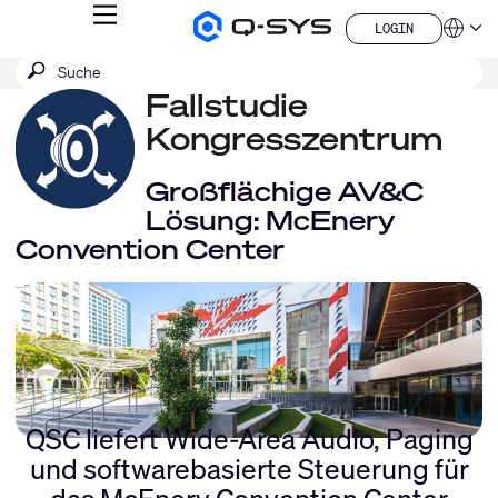
MENÜ
LOGIN
Q-
Sprache
LOGIN
SYS
SUCHE
Suche
Audio
QSYS.com (English)
Produkte
absenden
Fallstudie
India (English)
Homepage
Deutsch
Kongresszentrum
Español
Français
Großflächige AV&C
日本語
Lösung: McEnery
한국어
Convention Center
China (中文)
QSC liefert Wide-Area Audio, Paging
und softwarebasierte Steuerung für