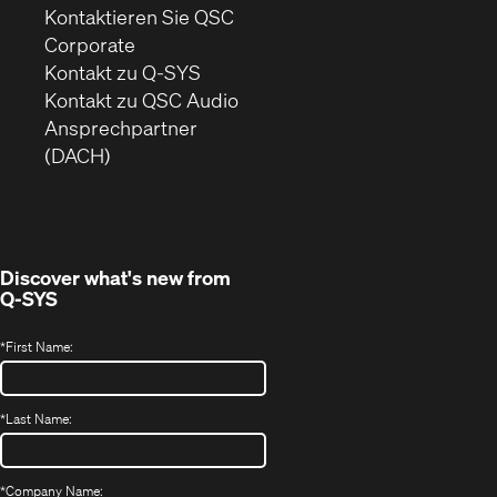
Kontaktieren Sie QSC
(Öffnet
Corporate
sich
Kontakt zu Q-SYS
in
(Öffnet
Kontakt zu QSC Audio
neuem
ein
Ansprechpartner
Fenster)
neues
(DACH)
Fenster)
Discover what's new from
Q-SYS
*
First Name:
*
Last Name:
*
Company Name: