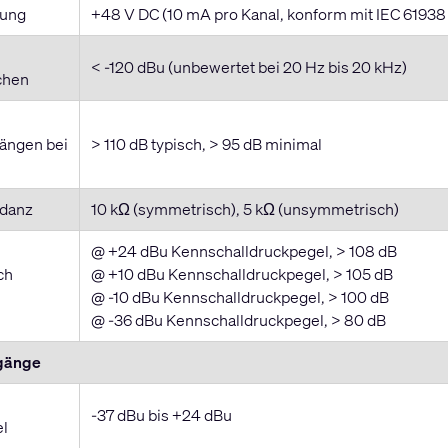
sung
+48 V DC (10 mA pro Kanal, konform mit IEC 61938
< -120 dBu (unbewertet bei 20 Hz bis 20 kHz)
chen
ängen bei
> 110 dB typisch, > 95 dB minimal
danz
10 kΩ (symmetrisch), 5 kΩ (unsymmetrisch)
@ +24 dBu Kennschalldruckpegel, > 108 dB
ch
@ +10 dBu Kennschalldruckpegel, > 105 dB
@ -10 dBu Kennschalldruckpegel, > 100 dB
@ -36 dBu Kennschalldruckpegel, > 80 dB
gänge
-37 dBu bis +24 dBu
l