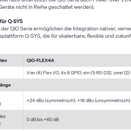
Geräte nicht in Reihe geschaltet werden).
 für Q-SYS
der QIO Serie ermöglichen die Integration nativer, verne
plattform Q-SYS, die für skalierbare, flexible und zuku
aten
QIO-FLEX4A
Vier (4) Flex I/O, 4x 8 GPIO, ein (1) RS-232, zwei 
gänge
+24 dBu (symmetrisch), +18 dBu (unsymmetrisch)
l
des
0 dB bis +60 dB
s