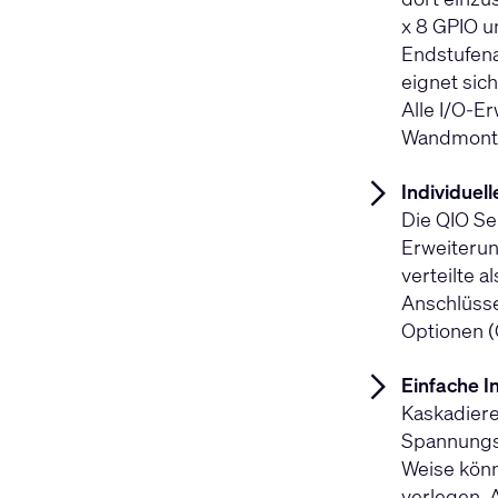
x 8 GPIO u
Endstufena
eignet sic
Alle I/O-E
Wandmonta
Individuell
Die QIO Se
Erweiterun
verteilte a
Anschlüsse
Optionen (
Einfache I
Kaskadiere
Spannungs
Weise könn
verlegen. 