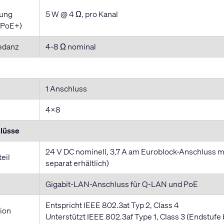
tung
5 W @ 4 Ω, pro Kanal
(PoE+)
edanz
4-8 Ω nominal
1 Anschluss
4x8
lüsse
24 V DC nominell, 3,7 A am Euroblock-Anschluss m
eil
separat erhältlich)
Gigabit-LAN-Anschluss für Q-LAN und PoE
Entspricht IEEE 802.3at Typ 2, Class 4
ion
Unterstützt IEEE 802.3af Type 1, Class 3 (Endstufe 