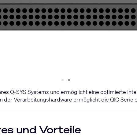
Slide
Slide
1
2
res Q-SYS Systems und ermöglicht eine optimierte Inter
on der Verarbeitungshardware ermöglicht die QIO Serie 
es und Vorteile