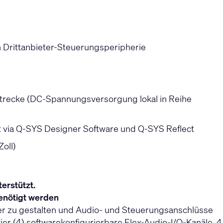
on Drittanbieter-Steuerungsperipherie
strecke (DC-Spannungsversorgung lokal in Reihe
via Q-SYS Designer Software und Q-SYS Reflect
oll)
erstützt.
benötigt werden
ler zu gestalten und Audio- und Steuerungsanschlüsse
ier (4) softwarekonfigurierbare Flex-Audio-I/O-Kanäle, 4