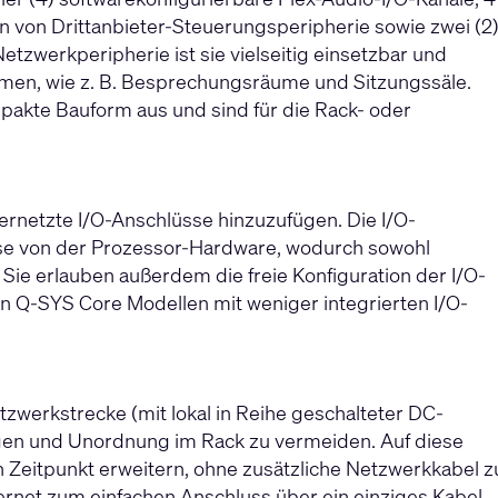
ion von Drittanbieter-Steuerungsperipherie sowie zwei (2
tzwerkperipherie ist sie vielseitig einsetzbar und
äumen, wie z. B. Besprechungsräume und Sitzungssäle.
pakte Bauform aus und sind für die Rack- oder
ernetzte I/O-Anschlüsse hinzuzufügen. Die I/O-
se von der Prozessor-Hardware, wodurch sowohl
. Sie erlauben außerdem die freie Konfiguration der I/O-
n Q-SYS Core Modellen mit weniger integrierten I/O-
tzwerkstrecke (mit lokal in Reihe geschalteter DC-
en und Unordnung im Rack zu vermeiden. Auf diese
Zeitpunkt erweitern, ohne zusätzliche Netzwerkkabel z
hernet zum einfachen Anschluss über ein einziges Kabel