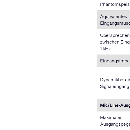
Phantomspei
Äquivalentes
Eingangsraus
Übersprechen
zwischen Eing
1 kHz
Eingangsimpe
Dynamikberei
Signaleingang
Mic/Line-Aus
Maximaler
Ausgangspege