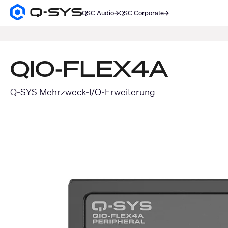
QSC Audio
QSC Corporate
Q-
SYS
SUCHE
Audio
Produkte
Homepage
QIO-FLEX4A
Q-SYS Mehrzweck-I/O-Erweiterung