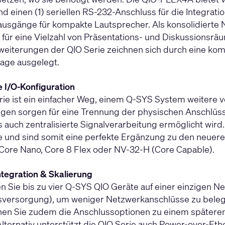
nd einen (1) seriellen RS-232-Anschluss für die Integrat
usgänge für kompakte Lautsprecher. Als konsolidierte Ne
h für eine Vielzahl von Präsentations- und Diskussionsr
rweiterungen der QIO Serie zeichnen sich durch eine kom
ge ausgelegt.
e I/O-Konfiguration
rie ist ein einfacher Weg, einem Q-SYS System weitere v
gen sorgen für eine Trennung der physischen Anschlüs
ls auch zentralisierte Signalverarbeitung ermöglicht wird
 und sind somit eine perfekte Ergänzung zu den neuere
Core Nano, Core 8 Flex oder NV-32-H (Core Capable).
ntegration & Skalierung
n Sie bis zu vier Q-SYS QIO Geräte auf einer einzigen Ne
versorgung), um weniger Netzwerkanschlüsse zu beleg
en Sie zudem die Anschlussoptionen zu einem späteren 
Alternativ unterstützt die QIO Serie auch Power-over-Et