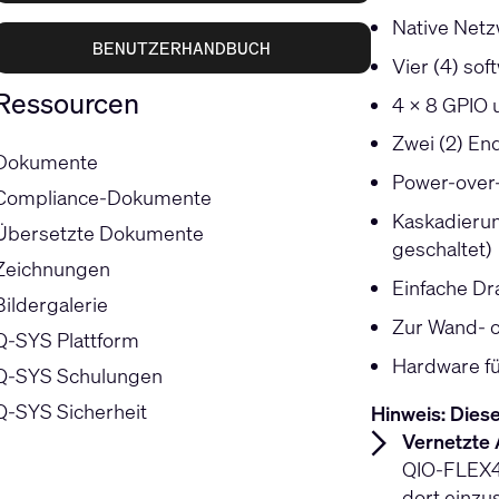
Native Netz
BENUTZERHANDBUCH
Vier (4) so
Ressourcen
4 x 8 GPIO 
Zwei (2) En
Dokumente
Power-over-
Compliance-Dokumente
Kaskadierun
Übersetzte Dokumente
geschaltet)
Zeichnungen
Einfache Dr
Bildergalerie
Zur Wand- o
Q-SYS Plattform
Hardware fü
Q-SYS Schulungen
Q-SYS Sicherheit
Hinweis: Diese
Vernetzte 
QIO-FLEX4A
dort einzu