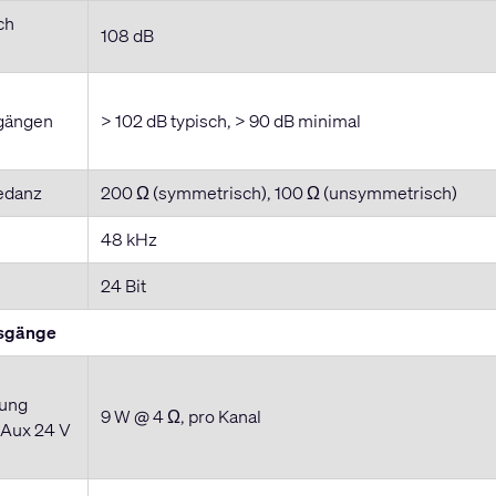
ch
108 dB
gängen
> 102 dB typisch, > 90 dB minimal
edanz
200 Ω (symmetrisch), 100 Ω (unsymmetrisch)
e
48 kHz
24 Bit
sgänge
tung
9 W @ 4 Ω, pro Kanal
(Aux 24 V