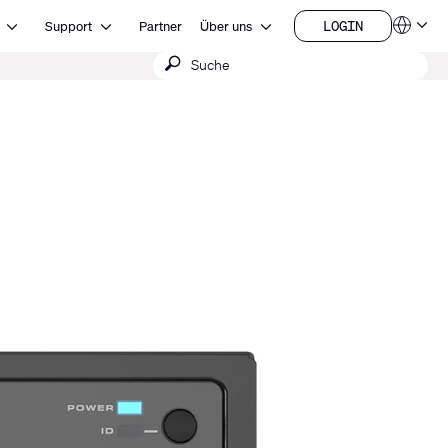
Open Ressourcen
Open Support
Open Über uns
LOGIN
Support
Partner
Über uns
Sprachen
LOGIN
Suche
QSYS.com (English)
India (English)
absenden
Deutsch
Español
Français
日本語
한국어
China (中文)