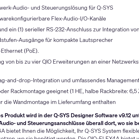
werk-Audio- und Steuerungslösung für Q-SYS
ftwarekonfigurierbare Flex-Audio-I/O-Kanäle
und ein (1) serieller RS-232-Anschluss zur Integration v
dstufen-Ausgänge für kompakte Lautsprecher
Ethernet (PoE).
g von bis zu vier QIO Erweiterungen an einer Netzwerk
ag-and-drop-Integration und umfassendes Management 
der Rackmontage geeignet (1 HE, halbe Rackbreite: 6,5 Z
r die Wandmontage im Lieferumfang enthalten
s Produkt wird in der Q-SYS Designer Software v9.12 unt
Audio- und Steuerungsanschlüsse überall dort, wo sie 
 bietet Ihnen die Möglichkeit, Ihr Q-SYS System flexib
setzen, wo sie benötigt werden. Die QIO-FLEX4A bietet v