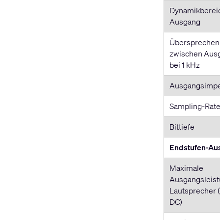
Dynamikberei
Ausgang
Übersprechen
zwischen Aus
bei 1 kHz
Ausgangsimp
Sampling-Rat
Bittiefe
Endstufen-Au
Maximale
Ausgangsleis
Lautsprecher 
DC)