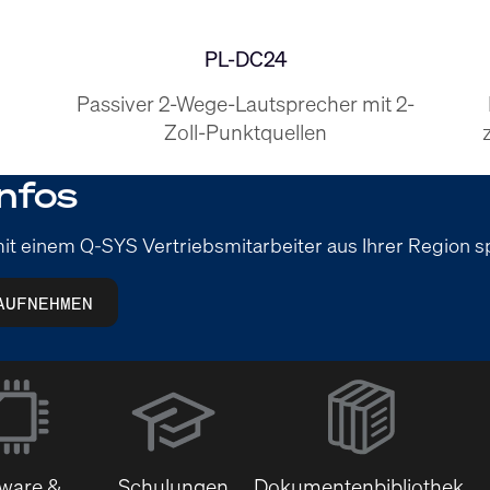
PL-DC24
Passiver 2-Wege-Lautsprecher mit 2-
Zoll-Punktquellen
nfos
it einem Q-SYS Vertriebsmitarbeiter aus Ihrer Region 
AUFNEHMEN
(Öffnet
sich
in
neuem
tware &
Schulungen
Dokumentenbibliothek