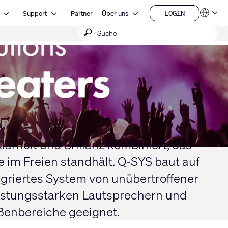
Open Ressourcen
Open Support
Open Über uns
LOGIN
Support
Partner
Über uns
Sprachen
LOGIN
Suche
QSYS.com (English)
India (English)
absenden
Deutsch
Español
Français
日本語
한국어
China (中文)
rheit und Brillanz kombiniert, das
im Freien standhält. Q-SYS baut auf
egriertes System von unübertroffener
eistungsstarken Lautsprechern und
ßenbereiche geeignet.