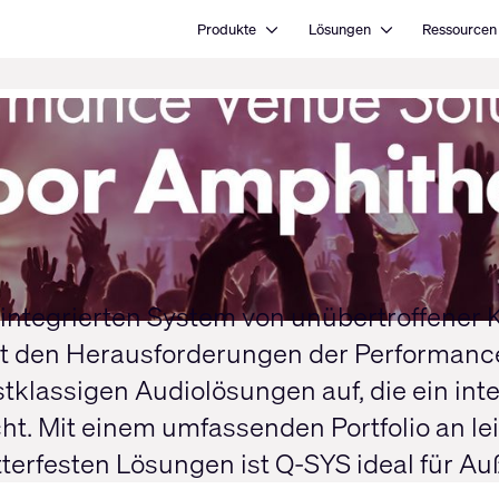
Open Produkte
Open Lösungen
Produkte
Lösungen
Ressourcen
tegrierten System von unübertroffener Kla
t den Herausforderungen der Performance 
stklassigen Audiolösungen auf, die ein int
cht. Mit einem umfassenden Portfolio an l
terfesten Lösungen ist Q-SYS ideal für Au