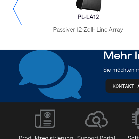
PL-LA12
y
Passiver 12-Zoll- Line Array
Mehr I
Sie möchten m
KONTAKT 
Produktregistrierung
Support Portal
Sof