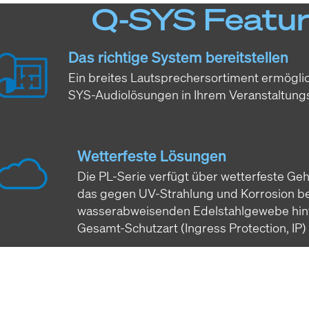
Q-SYS Featur
Das richtige System bereitstellen
Ein breites Lautsprechersortiment ermögl
SYS-Audiolösungen in Ihrem Veranstaltung
Wetterfeste Lösungen
Die PL-Serie verfügt über wetterfeste Geh
das gegen UV-Strahlung und Korrosion b
wasserabweisenden Edelstahlgewebe hint
Gesamt-Schutzart (Ingress Protection, IP)