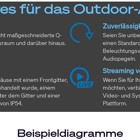
es für das Outdoor
Zuverlässig
icht maßgeschneiderte Q-
Seien Sie unbe
sraum und darüber hinaus.
einen Standar
Beleuchtungsv
Audiopegeln.
Streaming v
äuse mit einem Frontgitter,
Wenn Sie für I
ehandelt wurde, einem
möchten, verb
er dem Gitter und einer
Video- und Sy
 von IP54.
Plattform.
Beispieldiagramme