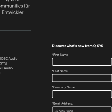
mmunities für
Entwickler
Discover what's new from
Q-SYS
*
First Name:
(Öffnet
(Öffnet
S
QSC Audio
sich
sich
‑SYS
in
(Öffnet
in
C Audio
*
Last Name:
neuem
(Öffnet
sich
neuem
g
ffnet
Fenster)
ein
in
Fenster)
ch
neues
neuem
fnet
Fenster)
Fenster)
*
Company Name:
h
uem
nster)
uem
*
Email Address:
nster)