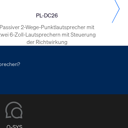
PL-DC26
Passiver 2-Wege-Punktlautsprecher mit
Passiv
zwei 6-Zoll-Lautsprechern mit Steuerung
Zoll)
der Richtwirkung
sprechen?
Q-SYS