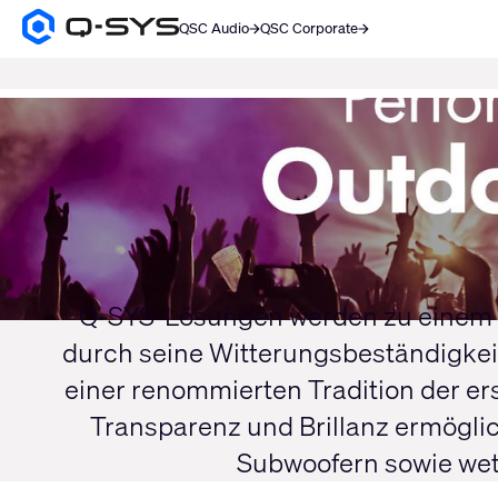
QSC Audio
QSC Corporate
Q-
SYS
SUCHE
Audio
Produkte
Aktuelle
Homepage
Folie:
1
/
1
Q-SYS-Lösungen werden zu einem in
durch seine Witterungsbeständigkei
einer renommierten Tradition der er
Transparenz und Brillanz ermögli
Subwoofern sowie wet