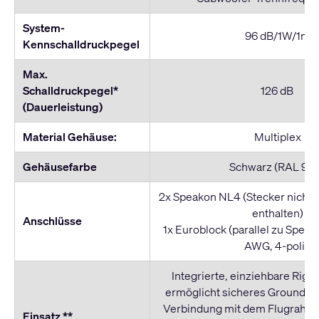
System-
96 dB/1W/1m
Kennschalldruckpegel
Max.
Schalldruckpegel*
126 dB
(Dauerleistung)
Material Gehäuse:
Multiplex
Gehäusefarbe
Schwarz (RAL 901
2x Speakon NL4 (Stecker nicht 
enthalten)
Anschlüsse
1x Euroblock (parallel zu Speak
AWG, 4-polig
Integrierte, einziehbare Rig
ermöglicht sicheres Groundsta
Verbindung mit dem Flugrahm
Einsatz **