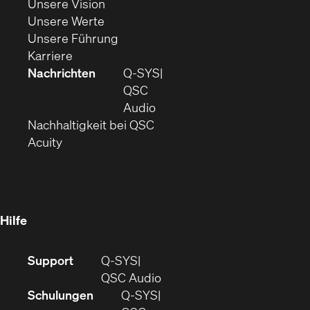
(Öffnet
sich
Unsere Vision
(Öffnet
sich
in
Unsere Werte
sich
in
(Öffnet
neuem
Unsere Führung
(Öffnet
in
neuem
ein
Fenster)
Karriere
sich
neuem
Fenster)
neues
Nachrichten
Q‑SYS
in
Fenster)
Fenster)
QSC
neuem
(Öffnet
Audio
Fenster)
(Öffnet
sich
Nachhaltigkeit bei QSC
(Öffnet
in
in
Acuity
sich
neuem
neuem
in
Fenster)
Fenster)
neuem
Fenster)
Hilfe
(Öffnet
Support
Q-SYS
sich
(Öffnet
QSC Audio
in
sich
Schulungen
Q‑SYS