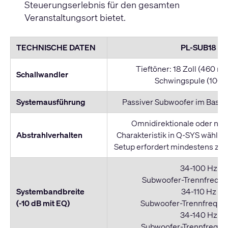
Steuerungserlebnis für den gesamten
Veranstaltungsort bietet.
TECHNISCHE DATEN
PL-SUB18
Tieftöner: 18 Zoll (460 mm
Schallwandler
Schwingspule (100 
Systemausführung
Passiver Subwoofer im Bassr
Omnidirektionale oder nie
Abstrahlverhalten
Charakteristik in Q-SYS wählbar
Setup erfordert mindestens zwe
34-100 Hz
Subwoofer-Trennfreque
Systembandbreite
34-110 Hz
(-10 dB mit EQ)
Subwoofer-Trennfreque
34-140 Hz
Subwoofer-Trennfreque