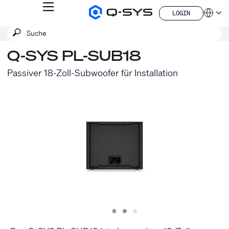
MENÜ
LOGIN
Q-
Sprache
LOGIN
SYS
SUCHE
Suche
Audio
QSYS.com (English)
Produkte
absenden
India (English)
Homepage
Q-SYS PL-SUB18
Deutsch
Español
Passiver 18-Zoll-Subwoofer für Installation
Français
日本語
한국어
China (中文)
Slide
Slide
Slide
1
2
3