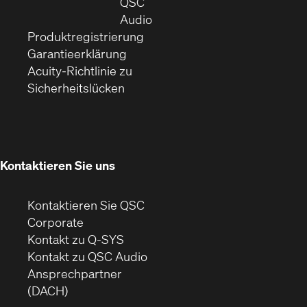
neuem
in
QSC
Fenster)
(Öffnet
neuem
Audio
(Öffnet
sich
Fenster)
Produktregistrierung
(Öffnet
ein
in
Garantieerklärung
sich
neues
neuem
Acuity-Richtlinie zu
(Öffnet
in
Fenster)
Fenster)
Sicherheitslücken
sich
neuem
in
Fenster)
neuem
Fenster)
Kontaktieren Sie uns
Kontaktieren Sie QSC
(Öffnet
Corporate
sich
Kontakt zu Q-SYS
in
(Öffnet
Kontakt zu QSC Audio
neuem
ein
Ansprechpartner
Fenster)
neues
(DACH)