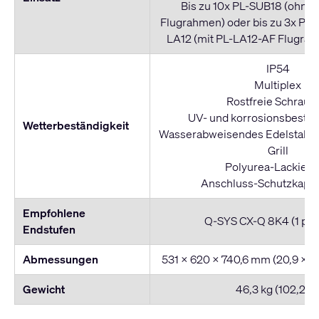
Bis zu 10x PL-SUB18 (ohne
Flugrahmen) oder bis zu 3x PL-
LA12 (mit PL-LA12-AF Flugrah
IP54
Multiplex
Rostfreie Schraub
UV- und korrosionsbeständ
Wetterbeständigkeit
Wasserabweisendes Edelstahlgi
Grill
Polyurea-Lackier
Anschluss-Schutzkappe
Empfohlene
Q-SYS CX-Q 8K4 (1 pro
Endstufen
Abmessungen
531 x 620 x 740,6 mm (20,9 x 24
Gewicht
46,3 kg (102,2 lb