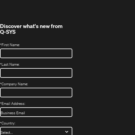
Fenster)
Discover what's new from
Q-SYS
*
First Name:
*
Last Name:
*
Company Name:
*
Email Address:
*
Country: