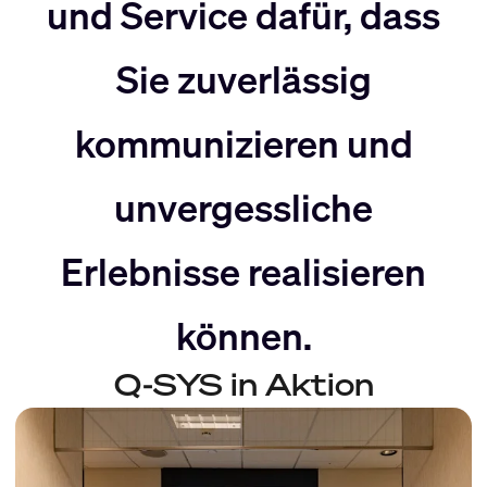
nach
Rechts
und Service dafür, dass
Sie zuverlässig
Links
bewegen
kommunizieren und
bewegen
unvergessliche
Erlebnisse realisieren
können.
Q-SYS in Aktion