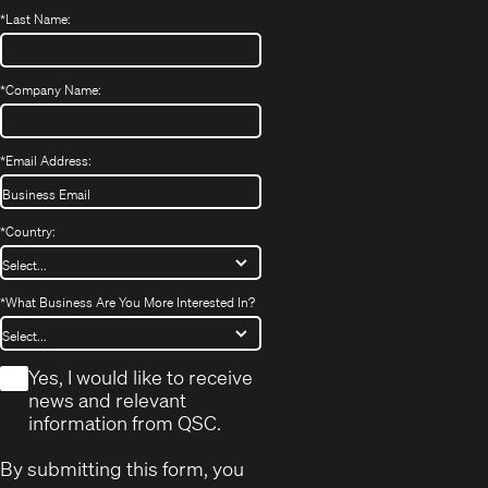
*
Last Name:
*
Company Name:
*
Email Address:
*
Country:
*
What Business Are You More Interested In?
*
Yes, I would like to receive
news and relevant
information from QSC.
By submitting this form, you