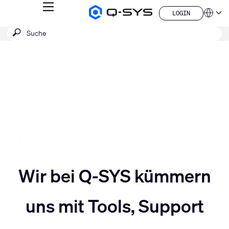
MENÜ
LOGIN
Q-
Sprache
LOGIN
SYS
SUCHE
Suche
Audio
QSYS.com (English)
Produkte
absenden
India (English)
Aktuelle
Homepage
Deutsch
Folie:
Español
3
Français
日本語
/
한국어
5
China (中文)
Slider
Wir bei Q-SYS kümmern
Slider
nach
uns mit Tools, Support