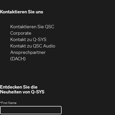
neuem
Fenster)
Kontaktieren Sie uns
Kontaktieren Sie QSC
(Öffnet
Corporate
sich
Kontakt zu Q-SYS
in
(Öffnet
Kontakt zu QSC Audio
neuem
ein
Ansprechpartner
Fenster)
neues
(DACH)
Fenster)
Entdecken Sie die
Neuheiten von
Q-SYS
*
First Name: