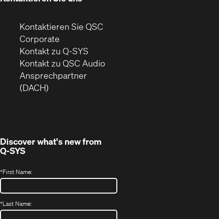
Kontaktieren Sie QSC
(Öffnet
Corporate
sich
Kontakt zu Q-SYS
in
(Öffnet
Kontakt zu QSC Audio
neuem
ein
Ansprechpartner
Fenster)
neues
(DACH)
Fenster)
Discover what's new from
Q-SYS
*
First Name:
*
Last Name: