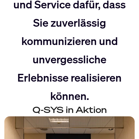
nach
Rechts
und Service dafür, dass
Sie zuverlässig
Links
bewegen
kommunizieren und
bewegen
unvergessliche
Erlebnisse realisieren
können.
Q-SYS in Aktion