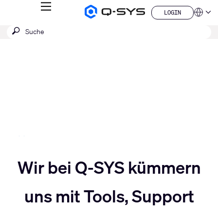
MENÜ
LOGIN
Q-
Sprache
LOGIN
SYS
SUCHE
Suche
Audio
QSYS.com (English)
Produkte
absenden
India (English)
Aktuelle
Homepage
Deutsch
Folie:
Español
3
Français
日本語
/
한국어
5
China (中文)
Slider
Wir bei Q-SYS kümmern
Slider
nach
uns mit Tools, Support