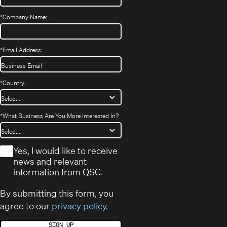
*
Company Name:
*
Email Address:
*
Country:
*
What Business Are You More Interested In?
*
Yes, I would like to receive
news and relevant
information from QSC.
By submitting this form, you
agree to our
privacy policy
.
SIGN UP