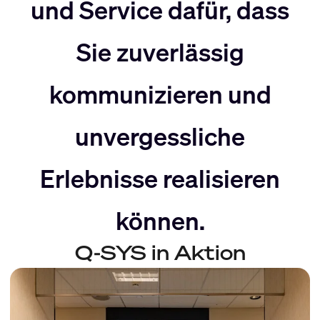
nach
Rechts
und Service dafür, dass
Sie zuverlässig
Links
bewegen
kommunizieren und
bewegen
unvergessliche
Erlebnisse realisieren
können.
Q-SYS in Aktion