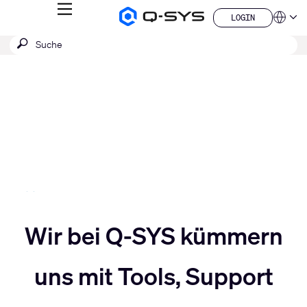
MENÜ
LOGIN
Q-
Sprache
LOGIN
SYS
SUCHE
Suche
Audio
QSYS.com (English)
Produkte
absenden
India (English)
Aktuelle
Homepage
Deutsch
Folie:
Español
3
Français
日本語
/
한국어
5
China (中文)
Slider
Wir bei Q-SYS kümmern
Slider
nach
uns mit Tools, Support