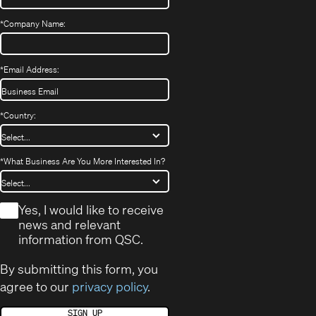
*
Company Name:
*
Email Address:
*
Country:
*
What Business Are You More Interested In?
*
Yes, I would like to receive
news and relevant
information from QSC.
By submitting this form, you
agree to our
privacy policy
.
SIGN UP