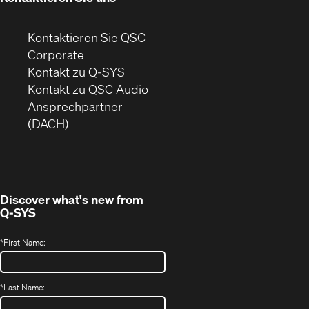
Kontaktieren Sie QSC
(Öffnet
Corporate
sich
Kontakt zu Q-SYS
in
(Öffnet
Kontakt zu QSC Audio
neuem
ein
Ansprechpartner
Fenster)
neues
(DACH)
Fenster)
Discover what's new from
Q-SYS
*
First Name:
*
Last Name: