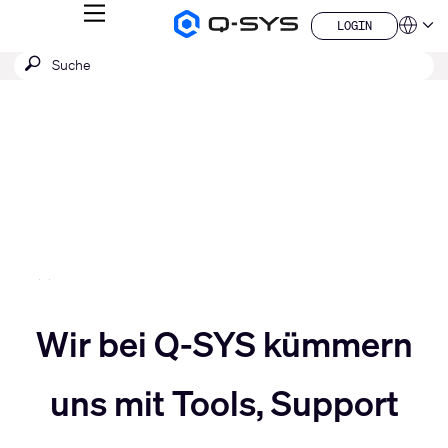
MENÜ
LOGIN
Q-
Sprache
LOGIN
SYS
SUCHE
Suche
Audio
QSYS.com (English)
Produkte
absenden
India (English)
Aktuelle
Homepage
Deutsch
Folie:
Español
3
Français
日本語
/
한국어
5
China (中文)
Slider
Wir bei Q-SYS kümmern
Slider
nach
uns mit Tools, Support