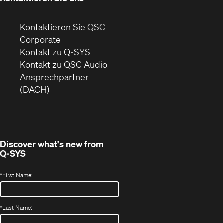
Kontaktieren Sie QSC
(Öffnet
Corporate
sich
Kontakt zu Q-SYS
in
(Öffnet
Kontakt zu QSC Audio
neuem
ein
Ansprechpartner
Fenster)
neues
(DACH)
Fenster)
Discover what's new from
Q-SYS
*
First Name:
*
Last Name: