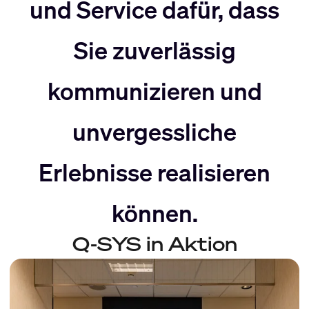
nach
Rechts
und Service dafür, dass
Sie zuverlässig
Links
bewegen
kommunizieren und
bewegen
unvergessliche
Erlebnisse realisieren
können.
Q-SYS in Aktion