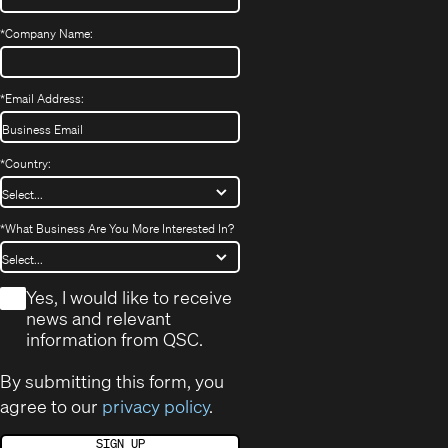
*
Company Name:
*
Email Address:
*
Country:
*
What Business Are You More Interested In?
*
Yes, I would like to receive
news and relevant
information from QSC.
By submitting this form, you
agree to our
privacy policy
.
SIGN UP