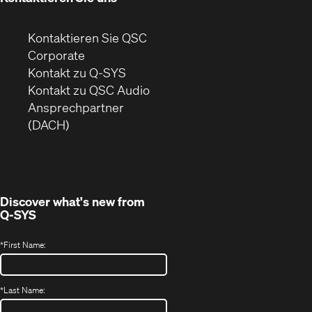
Kontaktieren Sie QSC
(Öffnet
Corporate
sich
Kontakt zu Q-SYS
in
(Öffnet
Kontakt zu QSC Audio
neuem
ein
Ansprechpartner
Fenster)
neues
(DACH)
Fenster)
Discover what's new from
Q-SYS
*
First Name:
*
Last Name: