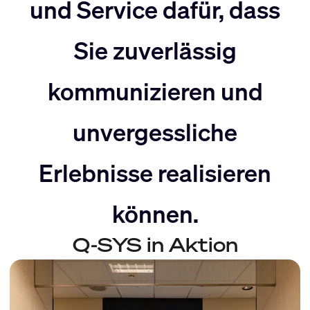
nach
Rechts
und Service dafür, dass
Sie zuverlässig
Links
bewegen
kommunizieren und
bewegen
unvergessliche
Erlebnisse realisieren
können.
Q-SYS in Aktion