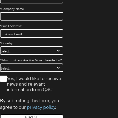
*
Company Name:
*
Email Address:
*
Country:
*
What Business Are You More Interested In?
*
Yes, I would like to receive
news and relevant
information from QSC.
By submitting this form, you
agree to our
privacy policy
.
SIGN UP