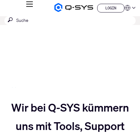
MENÜ
LOGIN
Q-
Sprache
LOGIN
SYS
SUCHE
Suche
Audio
QSYS.com (English)
Produkte
absenden
India (English)
Aktuelle
Homepage
Deutsch
Folie:
Español
3
Français
日本語
/
한국어
5
China (中文)
Slider
Wir bei Q-SYS kümmern
Slider
nach
uns mit Tools, Support