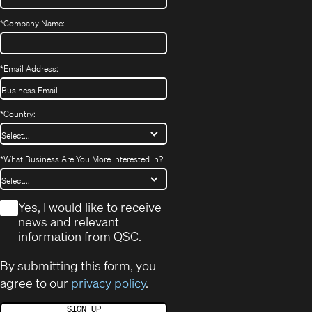
*
Company Name:
*
Email Address:
*
Country:
*
What Business Are You More Interested In?
*
Yes, I would like to receive
news and relevant
information from QSC.
By submitting this form, you
agree to our
privacy policy
.
SIGN UP