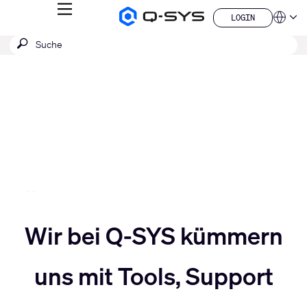
MENÜ
LOGIN
Q-
Sprache
LOGIN
SYS
SUCHE
Suche
Audio
QSYS.com (English)
Produkte
absenden
India (English)
Aktuelle
Homepage
Deutsch
Folie:
Español
3
Français
日本語
/
한국어
5
China (中文)
Slider
Wir bei Q-SYS kümmern
Slider
nach
uns mit Tools, Support