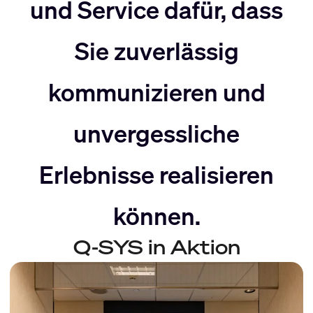
nach
Rechts
und Service dafür, dass
Sie zuverlässig
Links
bewegen
kommunizieren und
bewegen
unvergessliche
Erlebnisse realisieren
können.
Q-SYS in Aktion