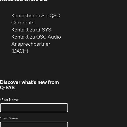
Kontaktieren Sie QSC
(Öffnet
Corporate
sich
Kontakt zu Q-SYS
in
(Öffnet
Kontakt zu QSC Audio
neuem
ein
Ansprechpartner
Fenster)
neues
(DACH)
Fenster)
Discover what's new from
Q-SYS
*
First Name:
*
Last Name: