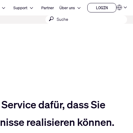
Open Ressourcen
Open Support
Open Über uns
LOGIN
Support
Partner
Über uns
Sprachen
LOGIN
Suche
QSYS.com (English)
India (English)
absenden
Deutsch
Español
Français
日本語
한국어
China (中文)
Service dafür, dass Sie
isse realisieren können.