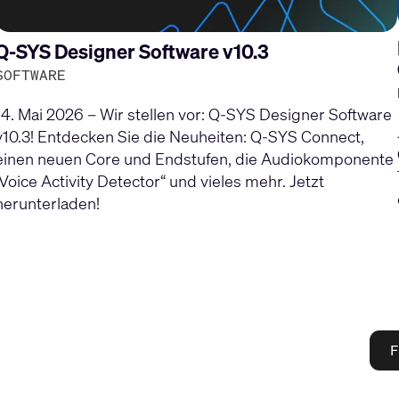
Q-SYS Designer Software v10.3
SOFTWARE
14. Mai 2026 – Wir stellen vor: Q-SYS Designer Software
v10.3! Entdecken Sie die Neuheiten: Q-SYS Connect,
einen neuen Core und Endstufen, die Audiokomponente
„Voice Activity Detector“ und vieles mehr. Jetzt
herunterladen!