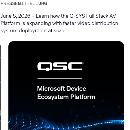
PRESSEMITTEILUNG
June 8, 2026 – Learn how the Q-SYS Full Stack AV
Platform is expanding with faster video distribution
system deployment at scale.