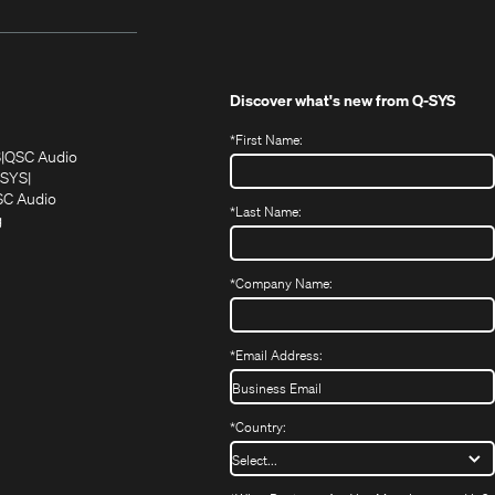
Discover what's new from
Q-SYS
*
First Name:
(Öffnet
(Öffnet
S
QSC Audio
sich
sich
‑SYS
in
(Öffnet
in
C Audio
*
Last Name:
neuem
(Öffnet
sich
neuem
g
ffnet
Fenster)
ein
in
Fenster)
ch
neues
neuem
fnet
Fenster)
Fenster)
*
Company Name:
h
uem
nster)
uem
*
Email Address:
nster)
*
Country: