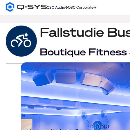
QSC Audio
QSC Corporate
Q-
SYS
SUCHE
Audio
Produkte
Fallstudie Bu
Homepage
Boutique Fitness