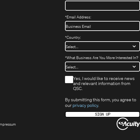
h
uem
nster)
uem
*
Email Address:
nster)
*
Country:
*
What Business Are You More Interested In?
*
Yes, I would like to receive news
and relevant information from
QSC.
By submitting this form, you agree to
our
privacy policy
.
SIGN UP
Opens
Impressum
ew
indow)