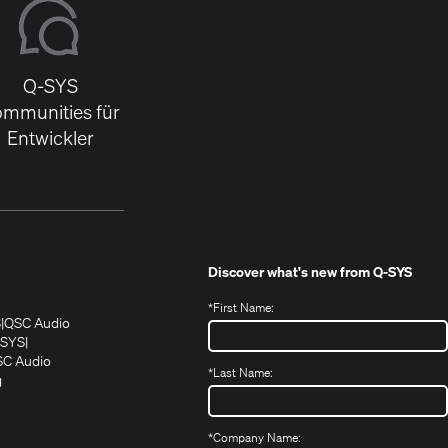
Q-SYS
mmunities für
Entwickler
Discover what's new from
Q-SYS
*
First Name:
(Öffnet
(Öffnet
S
QSC Audio
sich
sich
‑SYS
in
(Öffnet
in
C Audio
*
Last Name:
neuem
(Öffnet
sich
neuem
g
ffnet
Fenster)
ein
in
Fenster)
ch
neues
neuem
fnet
Fenster)
Fenster)
*
Company Name: