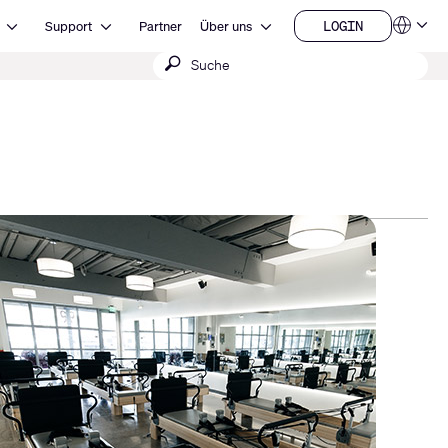
Open Ressourcen
Open Support
Open Über uns
LOGIN
Support
Partner
Über uns
Sprachen
LOGIN
Suche
QSYS.com (English)
India (English)
absenden
Deutsch
Español
Français
日本語
한국어
China (中文)