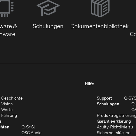
sich
in
neuem
tware &
Schulungen
Dokumentenbibliothek
Fenster)
mware
Co
net
Hilfe
(Öffnet
 Geschichte
Support
Q-SY
em
(Öffnet
sich
 Vision
Schulungen
Q
ter)
sich
(Öffnet
in
 Werte
QS
in
sich
(Öffnet
neuem
 Führung
Produktregistrierun
(Öffnet
neuem
in
ein
Fenster)
(Ö
e
Garantieerklärung
sich
Fenster)
neuem
neues
si
chten
Q‑SYS
Acuity-Richtlinie zu
in
Fenster)
Fenster)
(Öffnet
(Öf
in
QSC Audio
Sicherheitslücken