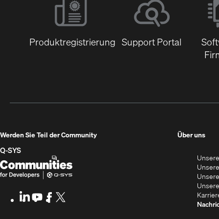
Produktregistrierung
Support Portal
Sof
Fir
(Öff
Werden Sie Teil der Community
Über uns
in
Q‑SYS
Unsere
neu
Q-
(Öffnet
Unsere
Fens
SYS
sich
Unsere
Unsere
Communities
in
Karrier
LinkedIn
(Öffnet
Youtube
(Öffnet
Facebook
(Öffnet
X
(Opens
for
neuem
Nachri
sich
sich
sich
in
in
in
in
new