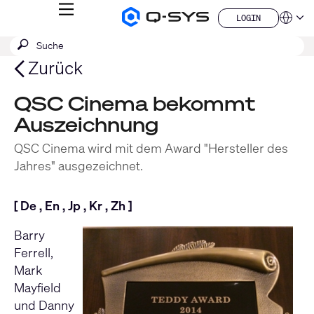
MENÜ
LOGIN
Q-
Sprache
LOGIN
SYS
SUCHE
Suche
Audio
QSYS.com (English)
Produkte
absenden
India (English)
Zurück
Homepage
Deutsch
Español
QSC Cinema bekommt
Français
Auszeichnung
日本語
한국어
QSC Cinema wird mit dem Award "Hersteller des
China (中文)
Jahres" ausgezeichnet.
[
De
,
En
,
Jp
,
Kr
,
Zh
]
Barry
Ferrell,
Mark
Mayfield
und Danny