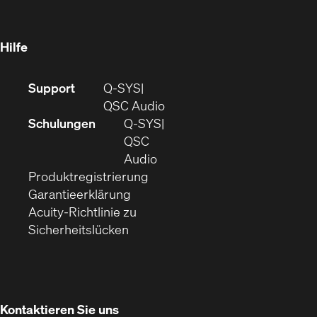
in
Fenster)
Fenster)
neuem
Fenster)
Hilfe
(Öffnet
Support
Q-SYS
sich
(Öffnet
QSC Audio
in
sich
Schulungen
Q‑SYS
neuem
in
QSC
Fenster)
(Öffnet
neuem
Audio
(Öffnet
sich
Fenster)
Produktregistrierung
(Öffnet
ein
in
Garantieerklärung
sich
neues
neuem
Acuity-Richtlinie zu
(Öffnet
in
Fenster)
Fenster)
Sicherheitslücken
sich
neuem
in
Fenster)
neuem
Fenster)
Kontaktieren Sie uns