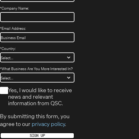
*
Company Name:
*
Email Address:
*
Country:
*
What Business Are You More Interested In?
*
Yes, I would like to receive
news and relevant
information from QSC.
By submitting this form, you
agree to our
privacy policy
.
SIGN UP