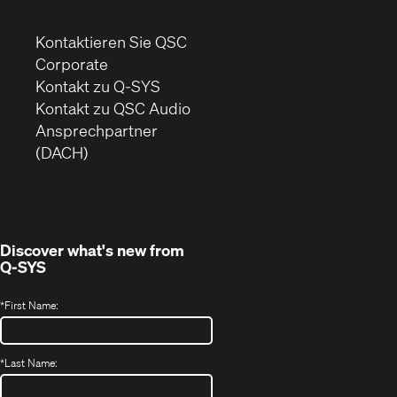
Kontaktieren Sie QSC
(Öffnet
Corporate
sich
Kontakt zu Q-SYS
in
(Öffnet
Kontakt zu QSC Audio
neuem
ein
Ansprechpartner
Fenster)
neues
(DACH)
Fenster)
Discover what's new from
Q-SYS
*
First Name:
*
Last Name: