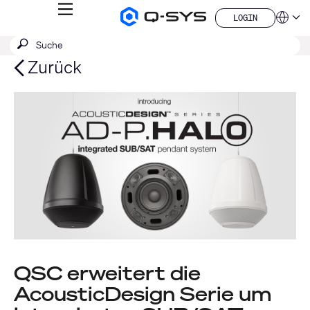
MENÜ
LOGIN
Q-
Sprache
LOGIN
SYS
SUCHE
Suche
Audio
QSYS.com (English)
Produkte
absenden
India (English)
Zurück
Homepage
Deutsch
Español
Français
日本語
한국어
China (中文)
QSC erweitert die
AcousticDesign Serie um