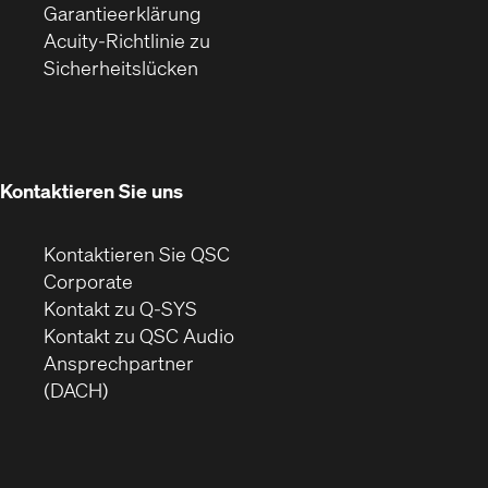
(Öffnet
ein
in
Garantieerklärung
sich
neues
neuem
Acuity-Richtlinie zu
(Öffnet
in
Fenster)
Fenster)
Sicherheitslücken
sich
neuem
in
Fenster)
neuem
Fenster)
Kontaktieren Sie uns
Kontaktieren Sie QSC
(Öffnet
Corporate
sich
Kontakt zu Q-SYS
in
(Öffnet
Kontakt zu QSC Audio
neuem
ein
Ansprechpartner
Fenster)
neues
(DACH)
Fenster)