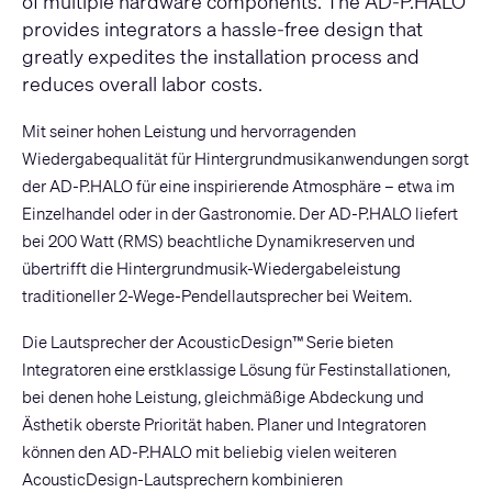
of multiple hardware components. The AD-P.HALO
provides integrators a hassle-free design that
greatly expedites the installation process and
reduces overall labor costs.
Mit seiner hohen Leistung und hervorragenden
Wiedergabequalität für Hintergrundmusikanwendungen sorgt
der AD-P.HALO für eine inspirierende Atmosphäre – etwa im
Einzelhandel oder in der Gastronomie. Der AD-P.HALO liefert
bei 200 Watt (RMS) beachtliche Dynamikreserven und
übertrifft die Hintergrundmusik-Wiedergabeleistung
traditioneller 2-Wege-Pendellautsprecher bei Weitem.
Die Lautsprecher der AcousticDesign™ Serie bieten
Integratoren eine erstklassige Lösung für Festinstallationen,
bei denen hohe Leistung, gleichmäßige Abdeckung und
Ästhetik oberste Priorität haben. Planer und Integratoren
können den AD-P.HALO mit beliebig vielen weiteren
AcousticDesign-Lautsprechern kombinieren