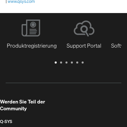
|
www.qsys.com
Produktregistrierung
Support Portal
Softwa
Garantie
Support
Software
Schulungen
Dokumentenbibliothek
Q-
/
Portal
&
SYS
Registrierung
Firmware
Communities
für
Entwickler
Werden Sie Teil der
Community
Q‑SYS