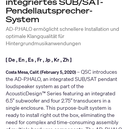
integriertes SUB/SAT-
Pendellautsprecher-
System
AD-P.HALO ermöglicht schnellere Installation und
optimale Klangqualität für
Hintergrundmusikanwendungen
[
De
,
En
,
Es
,
Fr
,
Jp
,
Kr
,
Zh
]
– QSC introduces
Costa Mesa, Calif. (February 5, 2020)
the AD-P.HALO, an integrated SUB/SAT pendant
loudspeaker system as part of the
AcousticDesign™ Series featuring an integrated
6.5” subwoofer and four 2.75” transducers in a
single enclosure. This purpose-built system is
ready to install right out the box, eliminating the
need for complex and time-consuming assembly