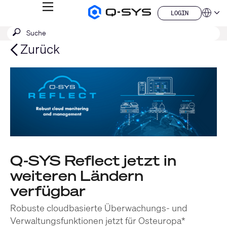
MENÜ
LOGIN
Q-
Sprache
LOGIN
SYS
SUCHE
Suche
Audio
QSYS.com (English)
Produkte
absenden
India (English)
Zurück
Homepage
Deutsch
Español
Français
日本語
한국어
China (中文)
Q-SYS Reflect jetzt in
weiteren Ländern
verfügbar
Robuste cloudbasierte Überwachungs- und
Verwaltungsfunktionen jetzt für Osteuropa*