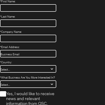
*
First Name:
*
Last Name:
*
Company Name:
*
Email Address:
*
Country:
*
What Business Are You More Interested In?
*
Yes, I would like to receive
news and relevant
information from QSC.