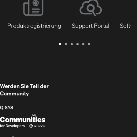
Produktregistrierung
Support Portal
Softwa
Garantie
Support
Software
Schulungen
Dokumentenbibliothek
Q-
/
Portal
&
SYS
Registrierung
Firmware
Communities
für
Entwickler
Werden Sie Teil der
Community
Q‑SYS
Q-
(Öffnet
SYS
sich
Communities
in