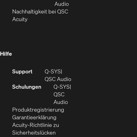
neuem
(Öffnet
Audio
Fenster)
(Öffnet
sich
Nachhaltigkeit bei QSC
(Öffnet
in
in
Acuity
sich
neuem
neuem
in
Fenster)
Fenster)
neuem
Fenster)
Hilfe
(Öffnet
Support
Q-SYS
sich
(Öffnet
QSC Audio
in
sich
Schulungen
Q‑SYS
neuem
in
QSC
Fenster)
(Öffnet
neuem
Audio
(Öffnet
sich
Fenster)
Produktregistrierung
(Öffnet
ein
in
Garantieerklärung
sich
neues
neuem
Acuity-Richtlinie zu
(Öffnet
in
Fenster)
Fenster)
Sicherheitslücken