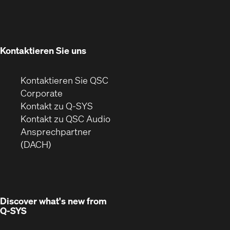
sich
neuem
in
Fenster)
neuem
Fenster)
Kontaktieren Sie uns
Kontaktieren Sie QSC
(Öffnet
Corporate
sich
Kontakt zu Q-SYS
in
(Öffnet
Kontakt zu QSC Audio
neuem
ein
Ansprechpartner
Fenster)
neues
(DACH)
Fenster)
Discover what's new from
Q-SYS