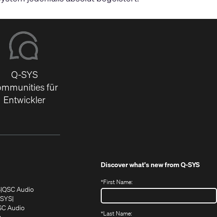
Q-SYS
mmunities für
Entwickler
Discover what's new from
Q-SYS
*
First Name:
(Öffnet
(Öffnet
S
QSC Audio
sich
sich
‑SYS
in
(Öffnet
in
C Audio
*
Last Name:
neuem
(Öffnet
sich
neuem
g