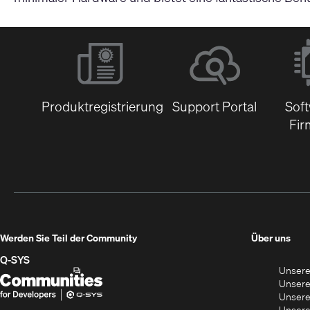
Produktregistrierung
Support Portal
Sof
Fir
(Öff
Werden Sie Teil der Community
Über uns
in
Q‑SYS
Unsere
neu
Q-
(Öffnet
Unsere
Fens
SYS
sich
Unsere
Unsere