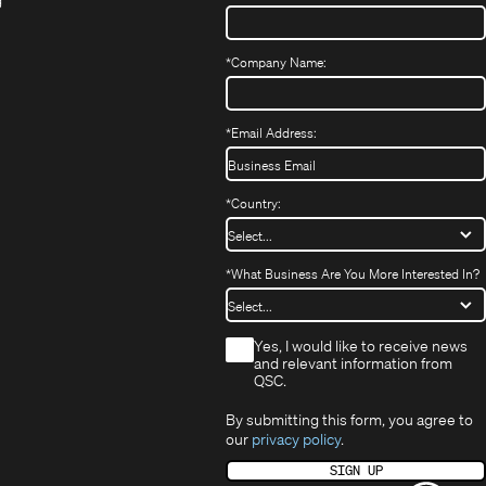
ffnet
Fenster)
ein
in
Fenster)
ch
neues
neuem
fnet
Fenster)
Fenster)
*
Company Name:
h
uem
nster)
uem
*
Email Address:
nster)
*
Country:
*
What Business Are You More Interested In?
*
Yes, I would like to receive news
and relevant information from
QSC.
By submitting this form, you agree to
our
privacy policy
.
SIGN UP