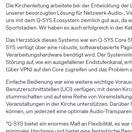
Die Kirchenleitung arbeitete bei der Entwicklung d
unserer bevorzugten Lösung für Netzwerk-Audio-, Vid
uns mit dem Q-SYS Ecosystem ziemlich gut aus, da wir
Sportstadien. Wir haben es auch erfolgreich in der Ka
Das Herzstück dieses Systems war ein
Q-SYS Core 51
SYS verfügt über eine robuste, softwarebasierte Pag
Verarbeitungshardware benötigt wird. Der Systeminte
Störung auf, wie ein ausgefallener Endstufenkanal, e
(über VPN) auf den Core zugreifen und das Problem a
Einfache Bedienung war eine weitere wichtige Voraus
Benutzerschnittstellen (UCI) verfügen, mit denen Kir
stummschalten und auf eine Reihe von Voreinstellunge
Veranstaltungen in der Kirche unterstützen. Darüber
können, um jederzeit eine optimale Audio-Transparen
"Q-SYS bietet ein enormes Maß an Flexibilität, es war 
minimaler Hardware und bietet eine fantastische Benu