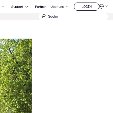
Open Ressourcen
Open Support
Open Über uns
LOGIN
Support
Partner
Über uns
Sprachen
LOGIN
Suche
QSYS.com (English)
India (English)
absenden
Deutsch
Español
Français
日本語
한국어
China (中文)