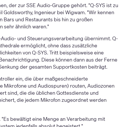
en, der zur SSE Audio-Gruppe gehört. "Q-SYS ist zu
il Goldsworthy, Ingenieur bei Wigwam. "Wir kennen
on Bars und Restaurants bis hin zu großen
n sehr ähnlich waren."
erk-Audio- und Steuerungsverarbeitung übernimmt. Q-
thedrale ermöglicht, ohne dass zusätzliche
hkeiten von Q-SYS. Tritt beispielsweise eine
l-Benachrichtigung. Diese können dann aus der Ferne
r Senkung der gesamten Supportkosten beiträgt.
troller
ein, die über maßgeschneiderte
(wie Mikrofone und Audiospuren) routen, Audiozonen
rt sind, die die üblichen Gottesdienste und
peichert, die jedem Mikrofon zugeordnet werden
hy. "Es bewältigt eine Menge an Verarbeitung mit
stem jedenfalls absolut begeistert."