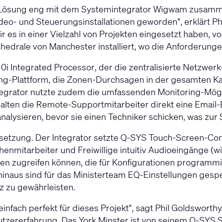
er Lösung eng mit dem Systemintegrator Wigwam zusamm
eo- und Steuerungsinstallationen geworden", erklärt Ph
 es in einer Vielzahl von Projekten eingesetzt haben, v
thedrale von Manchester installiert, wo die Anforderunge
0i Integrated Processor
, der die zentralisierte Netzw
ing-Plattform, die Zonen-Durchsagen in der gesamten Ka
grator nutzte zudem die umfassenden Monitoring-Möglic
rhalten die Remote-Supportmitarbeiter direkt eine Emai
nalysieren, bevor sie einen Techniker schicken, was zu
setzung. Der Integrator setzte
Q-SYS Touch-Screen-Con
chenmitarbeiter und Freiwillige intuitiv Audioeingänge 
n zugreifen können, die für Konfigurationen programmie
 hinaus sind für das Ministerteam EQ-Einstellungen ges
z zu gewährleisten.
einfach perfekt für dieses Projekt", sagt Phil Goldswort
tzererfahrung. Das York Minster ist von seinem Q-SYS Sy