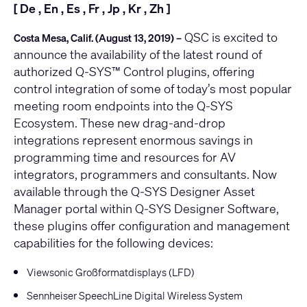
[
De
,
En
,
Es
,
Fr
,
Jp
,
Kr
,
Zh
]
QSC is excited to
Costa Mesa, Calif. (August 13, 2019) –
announce the availability of the latest round of
authorized
Q-SYS™ Control
plugins, offering
control integration of some of today’s most popular
meeting room endpoints into the Q-SYS
Ecosystem. These new drag-and-drop
integrations represent enormous savings in
programming time and resources for AV
integrators, programmers and consultants. Now
available through the Q-SYS Designer Asset
Manager portal within
Q-SYS Designer Software
,
these plugins offer configuration and management
capabilities for the following devices:
Viewsonic Großformatdisplays (LFD)
Sennheiser SpeechLine Digital Wireless System