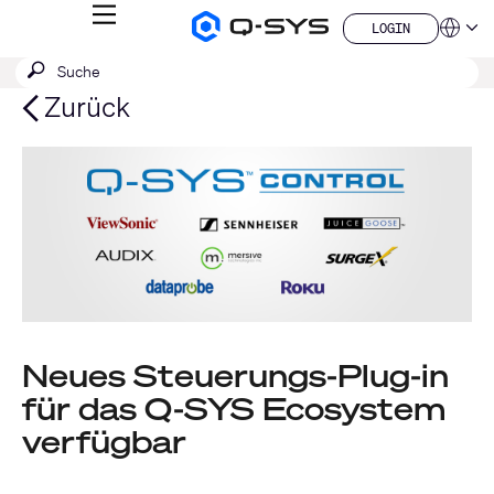
MENÜ
LOGIN
Q-
Sprache
LOGIN
SYS
SUCHE
Suche
Audio
QSYS.com (English)
Produkte
absenden
India (English)
Zurück
Homepage
Deutsch
Español
Français
日本語
한국어
China (中文)
Neues Steuerungs-Plug-in
für das Q-SYS Ecosystem
verfügbar