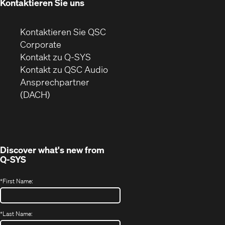
Kontaktieren Sie uns
Kontaktieren Sie QSC
(Öffnet
Corporate
sich
Kontakt zu Q-SYS
in
(Öffnet
Kontakt zu QSC Audio
neuem
ein
Ansprechpartner
Fenster)
neues
(DACH)
Fenster)
Discover what's new from
Q-SYS
*
First Name:
*
Last Name: