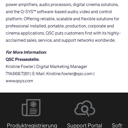
power amplifiers, audio processors, digital cinema solutions,
and the Q-SYS™ software-based audio, video and control
platform. Offering reliable, scalable and flexible solutions for
professional installed, portable, production, corporate and
cinema applications, QSC puts customers first with its highly-
acclaimed sales, service, and support networks worldwide.
For More Information:
QSC Pressestelle:
Kristine Fowler | Digital Marketing Manager
714.668.7261 | E-Mail:
Kristine.fowler@qsc.com
|
www.qsys.com
Produktregistrierung
Support Portal
Softwa