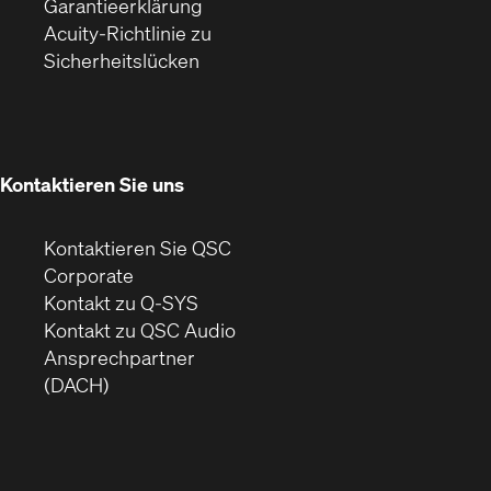
(Öffnet
ein
in
Garantieerklärung
sich
neues
neuem
Acuity-Richtlinie zu
(Öffnet
in
Fenster)
Fenster)
Sicherheitslücken
sich
neuem
in
Fenster)
neuem
Fenster)
Kontaktieren Sie uns
Kontaktieren Sie QSC
(Öffnet
Corporate
sich
Kontakt zu Q-SYS
in
(Öffnet
Kontakt zu QSC Audio
neuem
ein
Ansprechpartner
Fenster)
neues
(DACH)
Fenster)