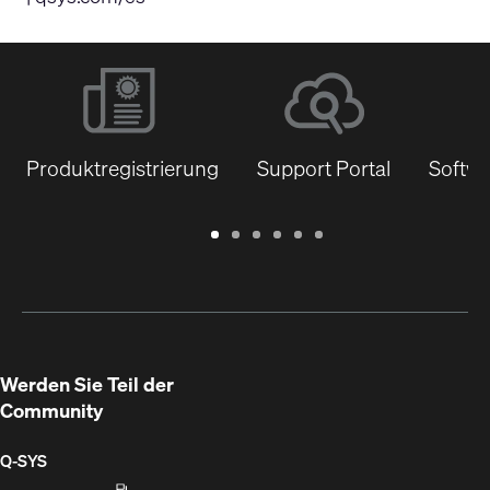
Produktregistrierung
Support Portal
Softwa
Garantie
Support
Software
Schulungen
Dokumentenbibliothek
Q-
/
Portal
&
SYS
Registrierung
Firmware
Communities
für
Entwickler
Werden Sie Teil der
Community
Q‑SYS