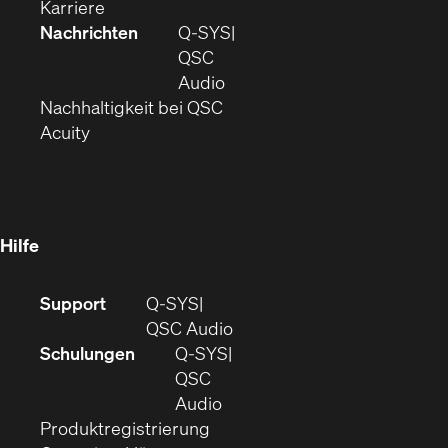
(Öffnet
in
neuem
ein
Fenster)
Karriere
sich
neuem
Fenster)
neues
Nachrichten
Q‑SYS
in
Fenster)
Fenster)
QSC
neuem
(Öffnet
Audio
Fenster)
(Öffnet
sich
Nachhaltigkeit bei QSC
(Öffnet
in
in
Acuity
sich
neuem
neuem
in
Fenster)
Fenster)
neuem
Fenster)
Hilfe
(Öffnet
Support
Q-SYS
sich
(Öffnet
QSC Audio
in
sich
Schulungen
Q‑SYS
neuem
in
QSC
Fenster)
(Öffnet
neuem
Audio
(Öffnet
sich
Fenster)
Produktregistrierung