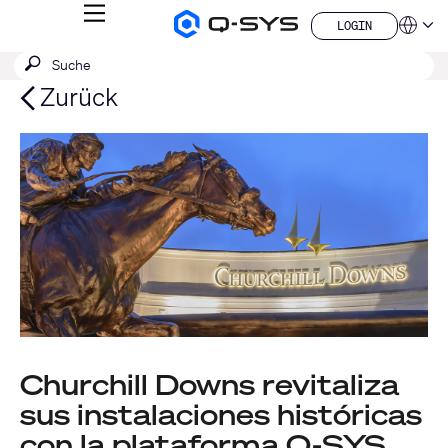
MENÜ
LOGIN
Q-
Sprache
LOGIN
SYS
SUCHE
Suche
Audio
QSYS.com (English)
Produkte
absenden
India (English)
Zurück
Homepage
Deutsch
Español
Français
日本語
한국어
China (中文)
Churchill Downs revitaliza
sus instalaciones históricas
con la plataforma Q-SYS