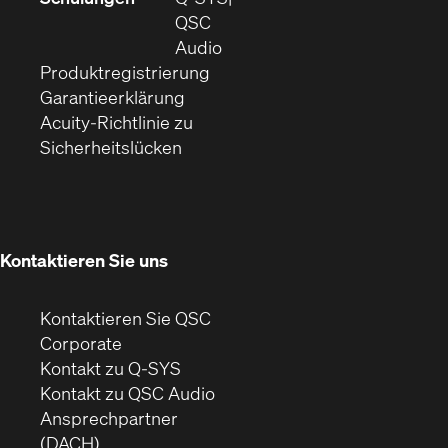
neuem
in
QSC
Fenster)
(Öffnet
neuem
Audio
(Öffnet
sich
Fenster)
Produktregistrierung
(Öffnet
ein
in
Garantieerklärung
sich
neues
neuem
Acuity-Richtlinie zu
(Öffnet
in
Fenster)
Fenster)
Sicherheitslücken
sich
neuem
in
Fenster)
neuem
Fenster)
Kontaktieren Sie uns
Kontaktieren Sie QSC
(Öffnet
Corporate
sich
Kontakt zu Q-SYS
in
(Öffnet
Kontakt zu QSC Audio
neuem
ein
Ansprechpartner
Fenster)
neues
(DACH)