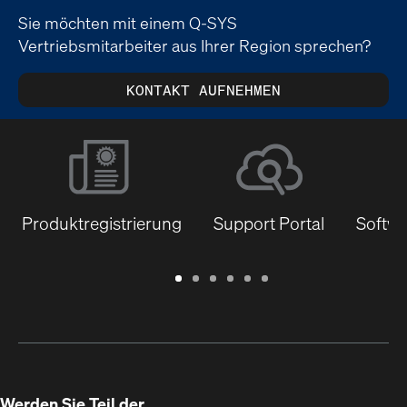
Sie möchten mit einem Q-SYS
Vertriebsmitarbeiter aus Ihrer Region sprechen?
KONTAKT AUFNEHMEN
Produktregistrierung
Support Portal
Softwa
Garantie
Support
Software
Schulungen
Dokumentenbibliothek
Q-
/
Portal
&
SYS
Registrierung
Firmware
Communities
für
Entwickler
Werden Sie Teil der