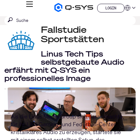
MENÜ
LOGIN
Q-
Sprache
LOGIN
SYS
SUCHE
Suche
Audio
QSYS.com (English)
Produkte
absenden
Fallstudie
India (English)
Homepage
Deutsch
Sportstätten
Español
Français
Linus Tech Tips
日本語
selbstgebaute Audio
한국어
erfährt mit Q-SYS ein
China (中文)
professionelles Image
Als die Linus Media Group sich daran machte,
für ihr LAN Gaming- und Federball-Center
kristallklares Audio zu erzeugen, startete sie
mit einem selbst erstellten Setup, das