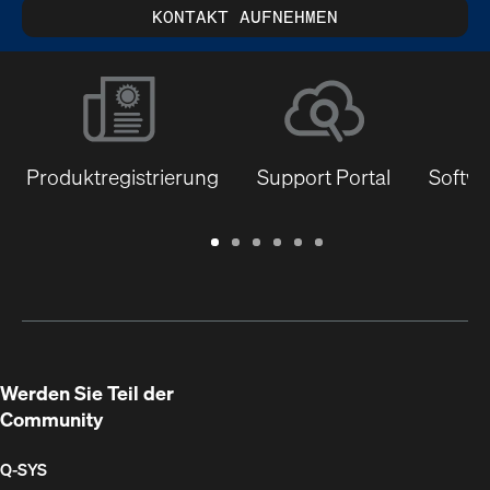
KONTAKT AUFNEHMEN
Produktregistrierung
Support Portal
Softwa
Garantie
Support
Software
Schulungen
Dokumentenbibliothek
Q-
/
Portal
&
SYS
Registrierung
Firmware
Communities
für
Entwickler
Werden Sie Teil der
Community
Q‑SYS