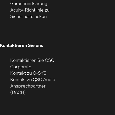
(Öffnet
ein
in
Garantieerklärung
sich
neues
neuem
Acuity-Richtlinie zu
(Öffnet
in
Fenster)
Fenster)
Sicherheitslücken
sich
neuem
in
Fenster)
neuem
Fenster)
Kontaktieren Sie uns
Kontaktieren Sie QSC
(Öffnet
Corporate
sich
Kontakt zu Q-SYS
in
(Öffnet
Kontakt zu QSC Audio
neuem
ein
Ansprechpartner
Fenster)
neues
(DACH)
Fenster)