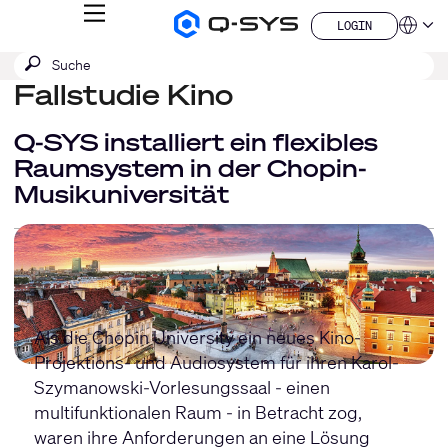
MENÜ
LOGIN
Q-
Sprache
LOGIN
SYS
SUCHE
Suche
Audio
QSYS.com (English)
Produkte
absenden
Fallstudie Kino
India (English)
Homepage
Deutsch
Español
Q-SYS installiert ein flexibles
Français
Raumsystem in der Chopin-
日本語
Musikuniversität
한국어
China (中文)
Als die Chopin University ein neues Kino-
Projektions- und Audiosystem für ihren Karol-
Szymanowski-Vorlesungssaal - einen
multifunktionalen Raum - in Betracht zog,
waren ihre Anforderungen an eine Lösung