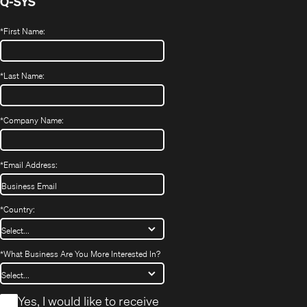
Q-SYS
*
First Name:
*
Last Name:
*
Company Name:
*
Email Address:
*
Country:
*
What Business Are You More Interested In?
*
Yes, I would like to receive