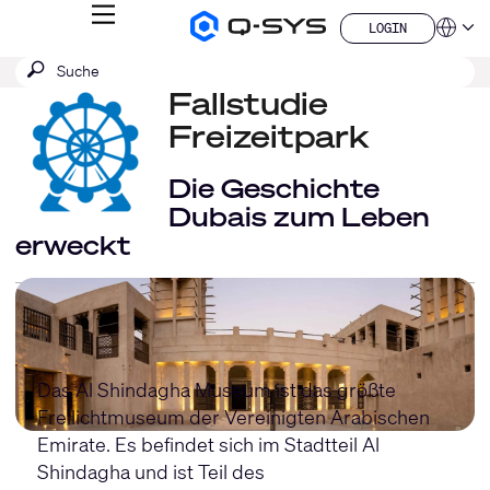
MENÜ
LOGIN
Q-
Sprache
LOGIN
SYS
SUCHE
Suche
Audio
QSYS.com (English)
Produkte
absenden
Fallstudie
India (English)
Homepage
Deutsch
Freizeitpark
Español
Français
Die Geschichte
日本語
Dubais zum Leben
한국어
erweckt
China (中文)
Das Al Shindagha Museum ist das größte
Freilichtmuseum der Vereinigten Arabischen
Emirate. Es befindet sich im Stadtteil Al
Shindagha und ist Teil des