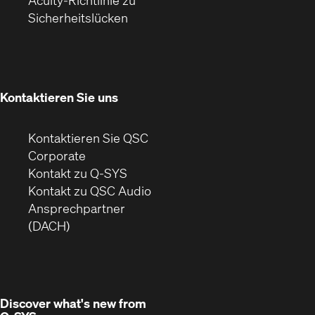
Acuity-Richtlinie zu
(Öffnet
in
Fenster)
Fenster)
Sicherheitslücken
sich
neuem
in
Fenster)
neuem
Fenster)
Kontaktieren Sie uns
Kontaktieren Sie QSC
(Öffnet
Corporate
sich
Kontakt zu Q-SYS
in
(Öffnet
Kontakt zu QSC Audio
neuem
ein
Ansprechpartner
Fenster)
neues
(DACH)
Fenster)
Discover what's new from