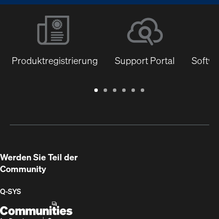
Produktregistrierung
Support Portal
Softwa
Garantie
Support
Software
Schulungen
Dokumentenbibliothek
Q-
/
Portal
&
SYS
Registrierung
Firmware
Communities
für
Entwickler
Werden Sie Teil der
Community
Q‑SYS
Q-
(Öffnet