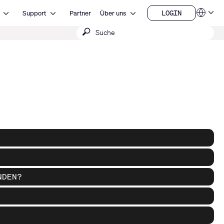
Open Ressourcen
Open Support
Open Über uns
LOGIN
Support
Partner
Über uns
Sprachen
LOGIN
Suche
QSYS.com (English)
India (English)
absenden
Deutsch
Español
Français
日本語
한국어
China (中文)
NDEN?