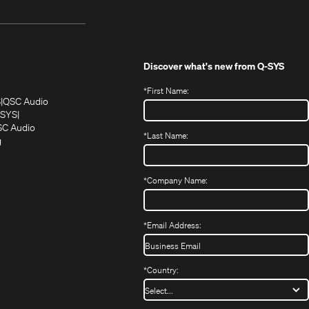
Discover what's new from
Q-SYS
*
First Name:
(Öffnet
(Öffnet
S
QSC Audio
sich
sich
‑SYS
in
(Öffnet
in
C Audio
*
Last Name:
neuem
(Öffnet
sich
neuem
g
ffnet
Fenster)
ein
in
Fenster)
ch
neues
neuem
fnet
Fenster)
Fenster)
*
Company Name:
h
uem
nster)
uem
*
Email Address:
nster)
*
Country: