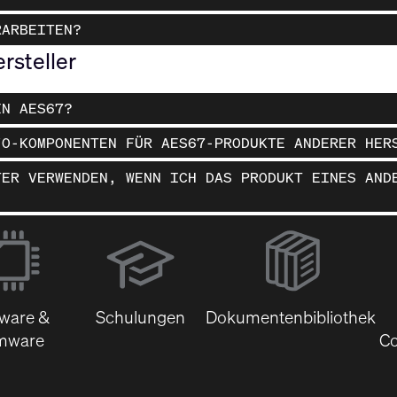
RARBEITEN?
rsteller
EN AES67?
/O-KOMPONENTEN FÜR AES67-PRODUKTE ANDERER HER
TER VERWENDEN, WENN ICH DAS PRODUKT EINES AND
(Öffnet
sich
in
neuem
tware &
Schulungen
Dokumentenbibliothek
Fenster)
mware
Co