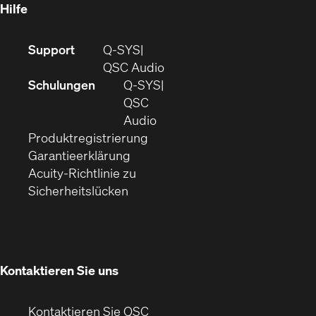
Hilfe
(Öffnet
Support
Q-SYS
sich
(Öffnet
QSC Audio
in
sich
Schulungen
Q‑SYS
neuem
in
QSC
Fenster)
(Öffnet
neuem
Audio
(Öffnet
sich
Fenster)
Produktregistrierung
(Öffnet
ein
in
Garantieerklärung
sich
neues
neuem
Acuity-Richtlinie zu
(Öffnet
in
Fenster)
Fenster)
Sicherheitslücken
sich
neuem
in
Fenster)
neuem
Fenster)
Kontaktieren Sie uns
Kontaktieren Sie QSC