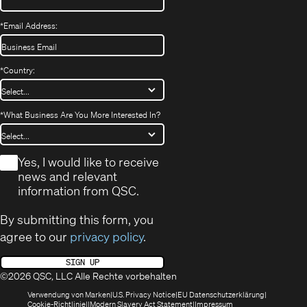
*
Email Address:
*
Country:
*
What Business Are You More Interested In?
*
Yes, I would like to receive
news and relevant
information from QSC.
By submitting this form, you
agree to our
privacy policy
.
SIGN UP
©2026 QSC, LLC Alle Rechte vorbehalten
(öffnet
(Opens
(Öffnet
Verwendung von Marken
U.S. Privacy Notice
EU Datenschutzerklärung
(öffnet
sich
in
(Opens
in
Cookie-Richtlinie
Modern Slavery Act Statement
Impressum