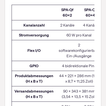
SPA-
SPA-Qf
SPA-Qf
Q
60x2
60x4
Serie
Kanalanzahl
2 Kanäle
4 Kanäle
Stromversorgung
60 W pro Kanal
2
Flex I/O
softwarekonfigurierbare
Ein-/Ausgänge
GPIO
4 bidirektionale Pins
Produktabmessungen
44 x 221 x 286 mm (1,75
(H x B x T)
x 8,7 x 11,25 Zoll)
Versandabmessungen
90 x 343 x 381 mm
(H x B x T)
(3,54 x 13,5 x 15 Zoll)