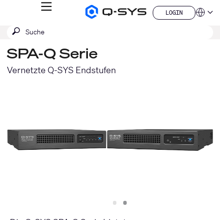
MENÜ
LOGIN
Q-
Sprache
LOGIN
SYS
SUCHE
Suche
Audio
QSYS.com (English)
Produkte
absenden
India (English)
Homepage
SPA-Q Serie
Deutsch
Español
Vernetzte Q-SYS Endstufen
Français
日本語
한국어
China (中文)
Slide
Slide
1
2