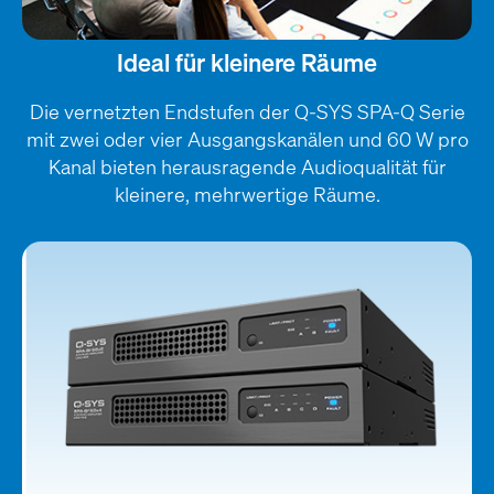
Ideal für kleinere Räume
Die vernetzten Endstufen der Q-SYS SPA-Q Serie
mit zwei oder vier Ausgangskanälen und 60 W pro
Kanal bieten herausragende Audioqualität für
kleinere, mehrwertige Räume.