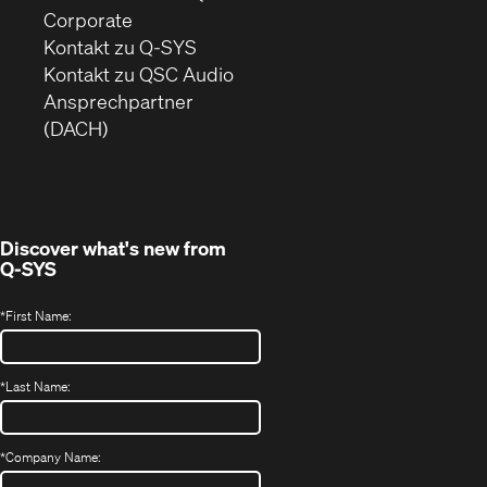
(Öffnet
Corporate
sich
Kontakt zu Q-SYS
in
(Öffnet
Kontakt zu QSC Audio
neuem
ein
Ansprechpartner
Fenster)
neues
(DACH)
Fenster)
Discover what's new from
Q-SYS
*
First Name:
*
Last Name:
*
Company Name: