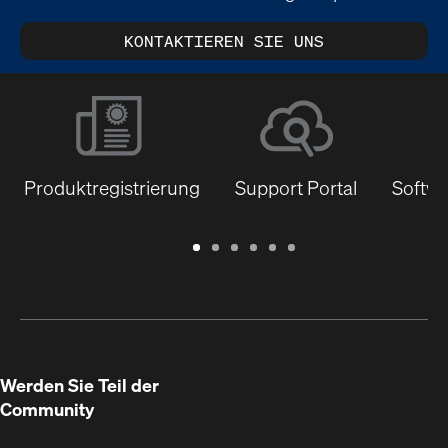
KONTAKTIEREN SIE UNS
Produktregistrierung
Support Portal
Softwa
Garantie
Support
Software
Schulungen
Dokumentenbibliothek
Q-
/
Portal
&
SYS
Registrierung
Firmware
Communities
für
Entwickler
Werden Sie Teil der
Community