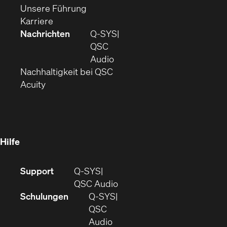
sich
in
(Öffnet
neuem
Unsere Führung
(Öffnet
in
neuem
ein
Fenster)
Karriere
sich
neuem
Fenster)
neues
Nachrichten
Q‑SYS
in
Fenster)
Fenster)
QSC
neuem
(Öffnet
Audio
Fenster)
(Öffnet
sich
Nachhaltigkeit bei QSC
(Öffnet
in
in
Acuity
sich
neuem
neuem
in
Fenster)
Fenster)
neuem
Fenster)
Hilfe
(Öffnet
Support
Q-SYS
sich
(Öffnet
QSC Audio
in
sich
Schulungen
Q‑SYS
neuem
in
QSC
Fenster)
(Öffnet
neuem
Audio