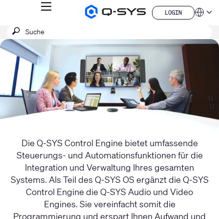
MENÜ
LOGIN
Q-
Sprache
LOGIN
SYS
SUCHE
Suche
Audio
QSYS.com (English)
Produkte
absenden
India (English)
Homepage
Deutsch
Español
Français
日本語
한국어
China (中文)
Die Q-SYS Control Engine bietet umfassende
Steuerungs- und Automationsfunktionen für die
Integration und Verwaltung Ihres gesamten
Systems. Als Teil des Q-SYS OS ergänzt die Q-SYS
Control Engine die Q-SYS Audio und Video
Engines. Sie vereinfacht somit die
Programmierung und erspart Ihnen Aufwand und