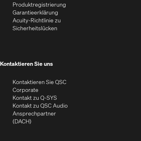
(Öffnet
sich
Fenster)
Produktregistrierung
(Öffnet
ein
in
Garantieerklärung
sich
neues
neuem
Acuity-Richtlinie zu
(Öffnet
in
Fenster)
Fenster)
Sicherheitslücken
sich
neuem
in
Fenster)
neuem
Fenster)
Kontaktieren Sie uns
Kontaktieren Sie QSC
(Öffnet
Corporate
sich
Kontakt zu Q-SYS
in
(Öffnet
Kontakt zu QSC Audio
neuem
ein
Ansprechpartner
Fenster)
neues
(DACH)
Fenster)