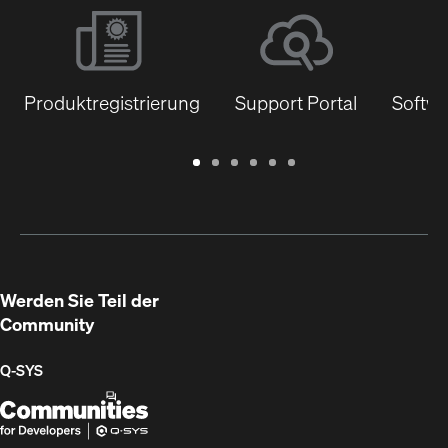
Produktregistrierung
Support Portal
Softwa
Garantie
Support
Software
Schulungen
Dokumentenbibliothek
Q-
/
Portal
&
SYS
Registrierung
Firmware
Communities
für
Entwickler
Werden Sie Teil der
Community
Q‑SYS
Q-
(Öffnet
SYS
sich