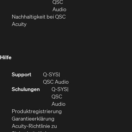
in
Fenster)
Fenster)
QSC
neuem
(Öffnet
Audio
Fenster)
(Öffnet
sich
Nachhaltigkeit bei QSC
(Öffnet
in
in
Acuity
sich
neuem
neuem
in
Fenster)
Fenster)
neuem
Fenster)
Hilfe
(Öffnet
Support
Q-SYS
sich
(Öffnet
QSC Audio
in
sich
Schulungen
Q‑SYS
neuem
in
QSC
Fenster)
(Öffnet
neuem
Audio
(Öffnet
sich
Fenster)
Produktregistrierung
(Öffnet
ein
in
Garantieerklärung
sich
neues
neuem
Acuity-Richtlinie zu