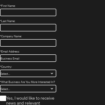
*
First Name:
*
Last Name:
*
Company Name:
*
Email Address:
*
Country:
*
What Business Are You More Interested In?
*
Yes, I would like to receive
news and relevant