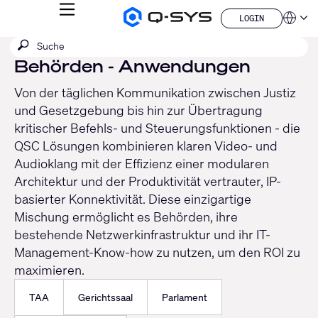
MENÜ
LOGIN
Q-
Sprache
LOGIN
SYS
SUCHE
Suche
Audio
QSYS.com (English)
Produkte
absenden
Behörden - Anwendungen
India (English)
Homepage
Deutsch
Von der täglichen Kommunikation zwischen Justiz
Español
und Gesetzgebung bis hin zur Übertragung
Français
日本語
kritischer Befehls- und Steuerungsfunktionen - die
한국어
QSC Lösungen kombinieren klaren Video- und
China (中文)
Audioklang mit der Effizienz einer modularen
Architektur und der Produktivität vertrauter, IP-
basierter Konnektivität. Diese einzigartige
Mischung ermöglicht es Behörden, ihre
bestehende Netzwerkinfrastruktur und ihr IT-
Management-Know-how zu nutzen, um den ROI zu
maximieren.
TAA
Gerichtssaal
Parlament