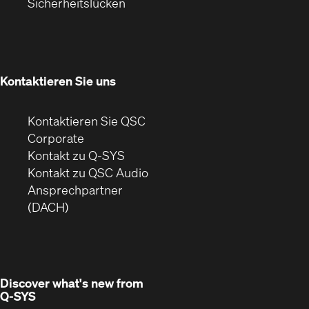
(Öffnet
in
Fenster)
Fenster)
Sicherheitslücken
sich
neuem
in
Fenster)
neuem
Fenster)
Kontaktieren Sie uns
Kontaktieren Sie QSC
(Öffnet
Corporate
sich
Kontakt zu Q-SYS
in
(Öffnet
Kontakt zu QSC Audio
neuem
ein
Ansprechpartner
Fenster)
neues
(DACH)
Fenster)
Discover what's new from
Q-SYS