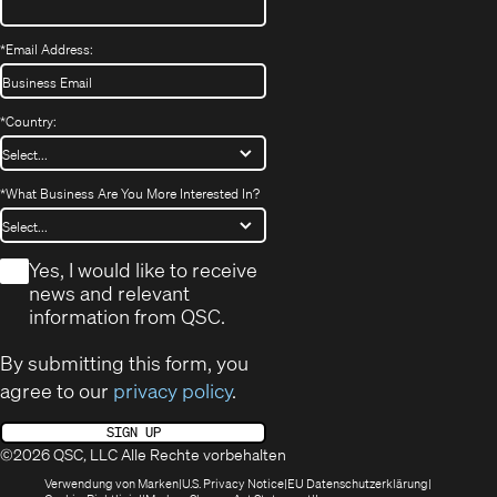
*
Email Address:
*
Country:
*
What Business Are You More Interested In?
*
Yes, I would like to receive
news and relevant
information from QSC.
By submitting this form, you
agree to our
privacy policy
.
SIGN UP
©2026 QSC, LLC Alle Rechte vorbehalten
(öffnet
(Opens
(Öffnet
Verwendung von Marken
U.S. Privacy Notice
EU Datenschutzerklärung