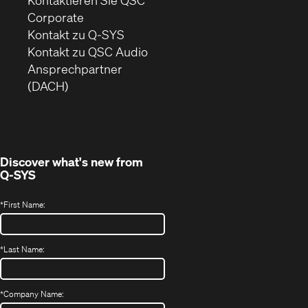
(Öffnet
Corporate
sich
Kontakt zu Q-SYS
in
(Öffnet
Kontakt zu QSC Audio
neuem
ein
Ansprechpartner
Fenster)
neues
(DACH)
Fenster)
Discover what's new from
Q-SYS
*
First Name:
*
Last Name:
*
Company Name: