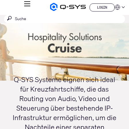
MENÜ
LOGIN
Q-
Sprache
LOGIN
SYS
SUCHE
Suche
Audio
QSYS.com (English)
Produkte
absenden
India (English)
Aktuelle
Homepage
Deutsch
Folie:
Español
1
Français
日本語
/
한국어
1
China (中文)
Q-SYS Systeme eignen sich ideal
für Kreuzfahrtschiffe, die das
Routing von Audio, Video und
Steuerung über bestehende IP-
Infrastruktur ermöglichen, um die
Nachteile einer separaten