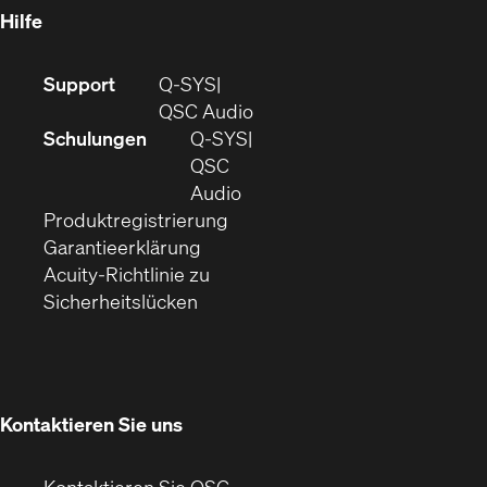
Fenster)
Hilfe
(Öffnet
Support
Q-SYS
sich
(Öffnet
QSC Audio
in
sich
Schulungen
Q‑SYS
neuem
in
QSC
Fenster)
(Öffnet
neuem
Audio
(Öffnet
sich
Fenster)
Produktregistrierung
(Öffnet
ein
in
Garantieerklärung
sich
neues
neuem
Acuity-Richtlinie zu
(Öffnet
in
Fenster)
Fenster)
Sicherheitslücken
sich
neuem
in
Fenster)
neuem
Fenster)
Kontaktieren Sie uns
Kontaktieren Sie QSC