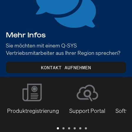
Mehr Infos
Sie möchten mit einem Q-SYS
Vertriebsmitarbeiter aus Ihrer Region sprechen?
KONTAKT AUFNEHMEN
Produktregistrierung
Support Portal
Softwa
Garantie
Support
Software
Schulungen
Dokumentenbibliothek
Q-